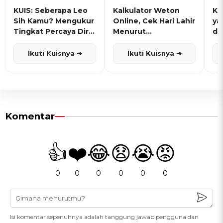
KUIS: Seberapa Leo
Kalkulator Weton
KU
Sih Kamu? Mengukur
Online, Cek Hari Lahir
ya
Tingkat Percaya Diri
Menurut
de
dan Karisma
Penanggalan Jawa
Ikuti Kuisnya ➔
Ikuti Kuisnya ➔
Komentar
👍
❤️
😂
😧
😭
😡
0
0
0
0
0
0
Isi komentar sepenuhnya adalah tanggung jawab pengguna dan