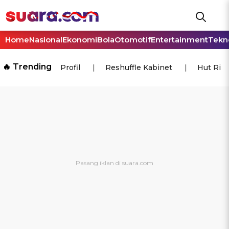
Home
Nasional
Ekonomi
Bola
Otomotif
Entertainment
Tekn
🔥 Trending
Profil
Reshuffle Kabinet
Hut Ri