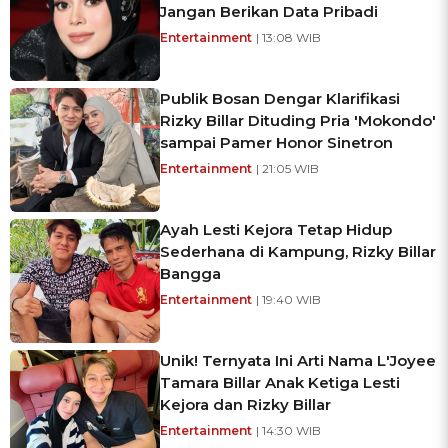
Jangan Berikan Data Pribadi
Entertainment
| 13:08 WIB
Publik Bosan Dengar Klarifikasi
Rizky Billar Dituding Pria 'Mokondo'
sampai Pamer Honor Sinetron
Entertainment
| 21:05 WIB
Ayah Lesti Kejora Tetap Hidup
Sederhana di Kampung, Rizky Billar
Bangga
Entertainment
| 19:40 WIB
Unik! Ternyata Ini Arti Nama L'Joyee
Tamara Billar Anak Ketiga Lesti
Kejora dan Rizky Billar
Entertainment
| 14:30 WIB