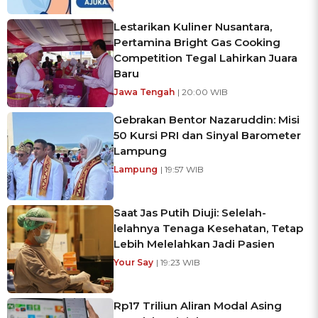
Lestarikan Kuliner Nusantara,
Pertamina Bright Gas Cooking
Competition Tegal Lahirkan Juara
Baru
Jawa Tengah
| 20:00 WIB
Gebrakan Bentor Nazaruddin: Misi
50 Kursi PRI dan Sinyal Barometer
Lampung
Lampung
| 19:57 WIB
Saat Jas Putih Diuji: Selelah-
lelahnya Tenaga Kesehatan, Tetap
Lebih Melelahkan Jadi Pasien
Your Say
| 19:23 WIB
Rp17 Triliun Aliran Modal Asing