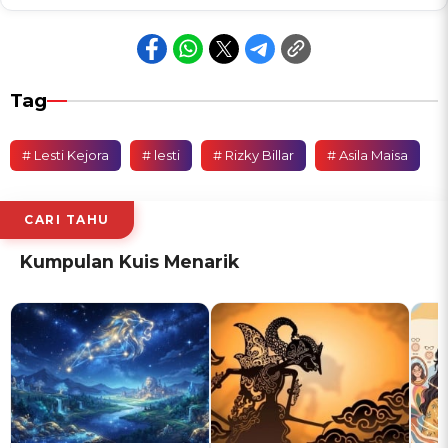
Tag
# Lesti Kejora
# lesti
# Rizky Billar
# Asila Maisa
CARI TAHU
Kumpulan Kuis Menarik