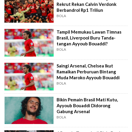
Rekrut Rekan Calvin Verdonk
Berbandrol Rp1 Triliun
BOLA
Tampil Memukau Lawan Timnas
Brasil, Liverpool Buru Tanda-
tangan Ayyoub Bouaddi?
BOLA
Saingi Arsenal, Chelsea Ikut
Ramaikan Perburuan Bintang
Muda Maroko Ayyoub Bouaddi
BOLA
Bikin Pemain Brasil Mati Kutu,
Ayyoub Bouaddi Didorong
Gabung Arsenal
BOLA