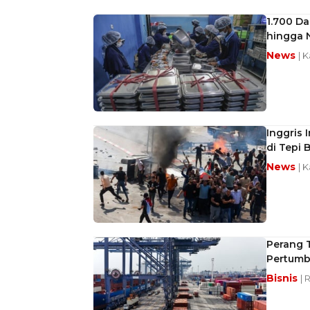
1.700 Da
hingga N
News
| 
Inggris 
di Tepi 
News
| 
Perang 
Pertumb
Bisnis
| 