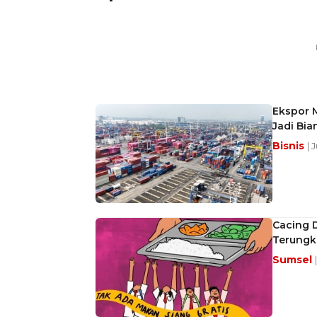
Ekspor M
Jadi Bia
Bisnis
| 
Cacing D
Terungk
Sumsel