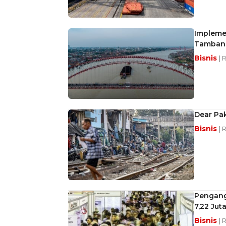
Impleme
Tambang
Bisnis
| 
Dear Pak
Bisnis
| 
Pengang
7,22 Ju
Bisnis
| 