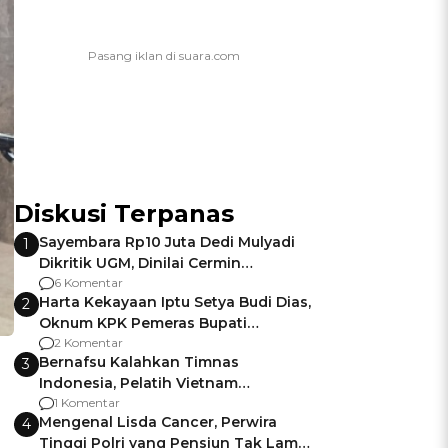
Diskusi Terpanas
Sayembara Rp10 Juta Dedi Mulyadi
1
Dikritik UGM, Dinilai Cermin
Gagalnya Negara Jamin Keamanan
6 Komentar
Harta Kekayaan Iptu Setya Budi Dias,
2
Oknum KPK Pemeras Bupati
Pemalang
2 Komentar
Bernafsu Kalahkan Timnas
3
Indonesia, Pelatih Vietnam
Berencana Pakai Jimat di Pakansari
1 Komentar
Mengenal Lisda Cancer, Perwira
4
Tinggi Polri yang Pensiun Tak Lama