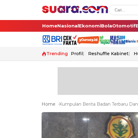
Home
Nasional
Ekonomi
Bola
Otomotif
Trending
Profil
Reshuffle Kabinet
H
Home
Kumpulan Berita Badan Terbaru Dan 