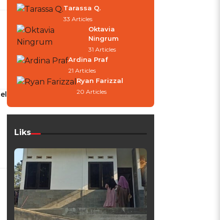
Tarassa Q.
33 Articles
Oktavia
Ningrum
31 Articles
Ardina Praf
21 Articles
Ryan Farizzal
20 Articles
el
Liks
n