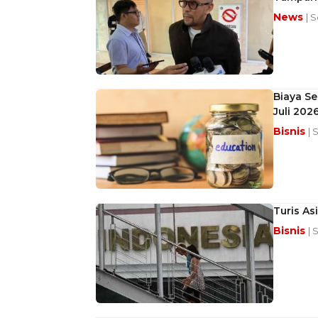
News
| 
Biaya Se
Juli 202
Bisnis
| 
Turis As
Bisnis
| 