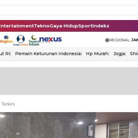
Entertainment
Tekno
Gaya Hidup
Sport
Indeks
REGIONAL:
JA
ut Ri
Pemain Keturunan Indonesia
Hp Murah
Jogja
Shi
Terkini