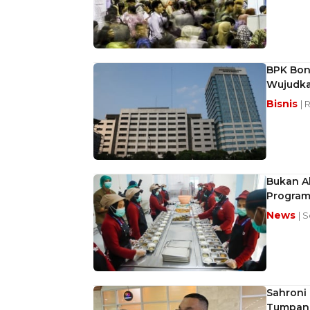
BPK Bon
Wujudka
Bisnis
| 
Bukan A
Progra
News
| 
Sahroni 
Tumpang