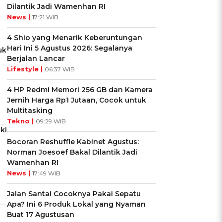
Dilantik Jadi Wamenhan RI
News |
17:21 WIB
4 Shio yang Menarik Keberuntungan
Hari Ini 5 Agustus 2026: Segalanya
uk
Berjalan Lancar
Lifestyle |
06:37 WIB
4 HP Redmi Memori 256 GB dan Kamera
Jernih Harga Rp1 Jutaan, Cocok untuk
Multitasking
Tekno |
09:29 WIB
ki
Bocoran Reshuffle Kabinet Agustus:
Norman Joesoef Bakal Dilantik Jadi
Wamenhan RI
News |
17:49 WIB
Jalan Santai Cocoknya Pakai Sepatu
Apa? Ini 6 Produk Lokal yang Nyaman
Buat 17 Agustusan