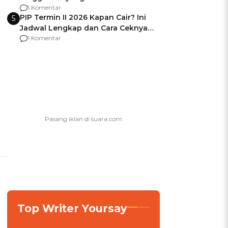
Usai Jadi Brigjen
1 Komentar
PIP Termin II 2026 Kapan Cair? Ini
5
Jadwal Lengkap dan Cara Ceknya
agar Dana Tidak Hangus!
1 Komentar
Top Writer Yoursay