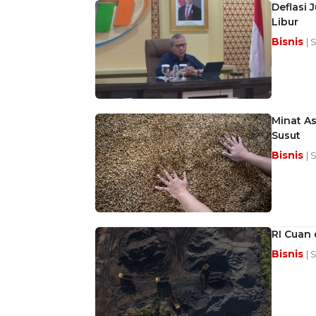
Deflasi 
Libur
Bisnis
| 
Minat A
Susut
Bisnis
| 
RI Cuan 
Bisnis
| 