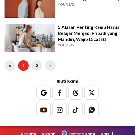
YOUR SAY
5 Alasan Penting Kamu Harus
Belajar Menjadi Pribadi yang
Mandiri, Wajib Dicatat!
YOUR SAY
«
1
2
»
Ikuti Kami
Redaksi
Kontak
Tentang Kami
Karir