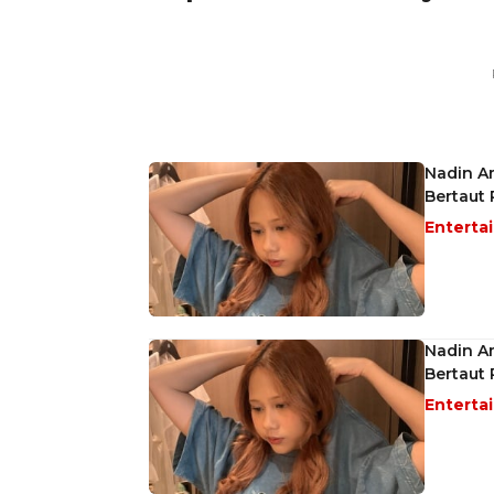
Nadin A
Bertaut 
Enterta
Nadin A
Bertaut 
Enterta