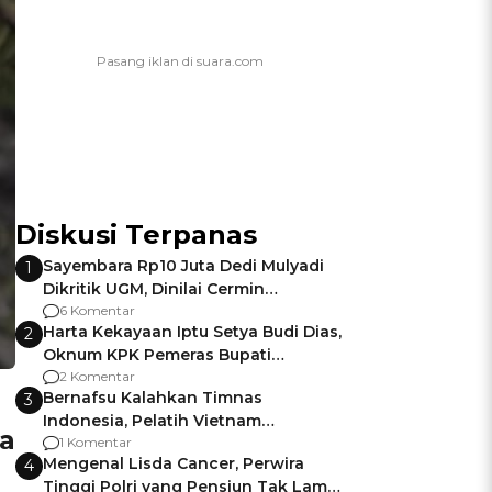
Diskusi Terpanas
Sayembara Rp10 Juta Dedi Mulyadi
1
Dikritik UGM, Dinilai Cermin
Gagalnya Negara Jamin Keamanan
6 Komentar
Harta Kekayaan Iptu Setya Budi Dias,
2
Oknum KPK Pemeras Bupati
Pemalang
2 Komentar
Bernafsu Kalahkan Timnas
3
Indonesia, Pelatih Vietnam
a
Berencana Pakai Jimat di Pakansari
1 Komentar
Mengenal Lisda Cancer, Perwira
4
Tinggi Polri yang Pensiun Tak Lama