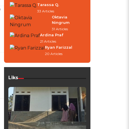
Tarassa Q.
a
33 Articles
Oktavia
Ningrum
31 Articles
Ardina Praf
21 Articles
Ryan Farizzal
20 Articles
Liks