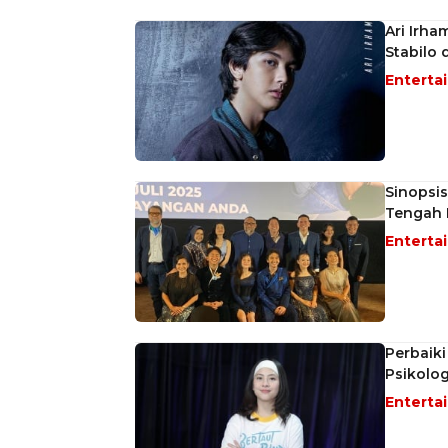
Ari Irha
Stabilo 
Enterta
Sinopsis
Tengah 
Enterta
Perbaiki
Psikolo
Enterta