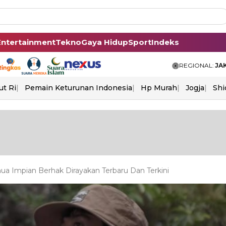
Entertainment
Tekno
Gaya Hidup
Sport
Indeks
REGIONAL:
JA
ut Ri
Pemain Keturunan Indonesia
Hp Murah
Jogja
Shi
a Impian Berhak Dirayakan Terbaru Dan Terkini