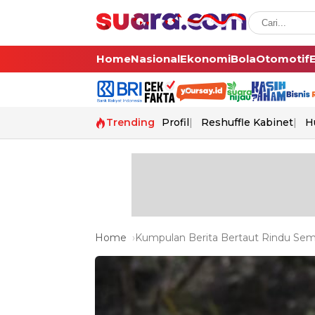
Home
Nasional
Ekonomi
Bola
Otomotif
Trending
Profil
Reshuffle Kabinet
H
Home
Kumpulan Berita Bertaut Rindu Semu