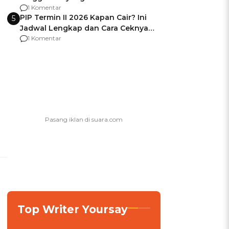
Usai Jadi Brigjen
1 Komentar
PIP Termin II 2026 Kapan Cair? Ini
5
Jadwal Lengkap dan Cara Ceknya
agar Dana Tidak Hangus!
1 Komentar
Top Writer Yoursay