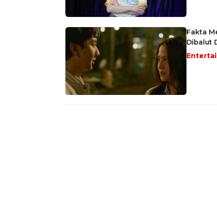
Fakta Me
Dibalut
Enterta