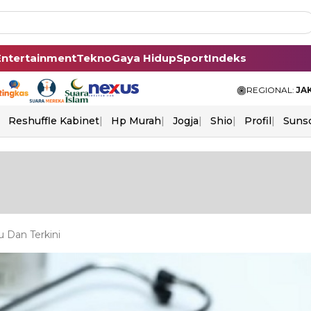
Entertainment
Tekno
Gaya Hidup
Sport
Indeks
REGIONAL:
JA
Reshuffle Kabinet
Hp Murah
Jogja
Shio
Profil
Suns
 Dan Terkini