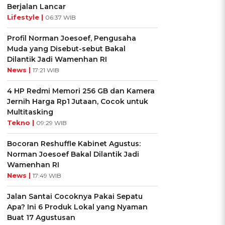
Berjalan Lancar
Lifestyle |
06:37 WIB
Profil Norman Joesoef, Pengusaha
Muda yang Disebut-sebut Bakal
Dilantik Jadi Wamenhan RI
News |
17:21 WIB
4 HP Redmi Memori 256 GB dan Kamera
Jernih Harga Rp1 Jutaan, Cocok untuk
Multitasking
Tekno |
09:29 WIB
Bocoran Reshuffle Kabinet Agustus:
Norman Joesoef Bakal Dilantik Jadi
Wamenhan RI
News |
17:49 WIB
Jalan Santai Cocoknya Pakai Sepatu
Apa? Ini 6 Produk Lokal yang Nyaman
Buat 17 Agustusan