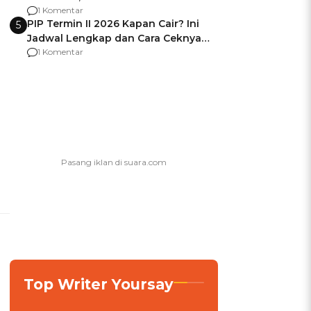
Berencana Pakai Jimat di Pakansari
1 Komentar
PIP Termin II 2026 Kapan Cair? Ini
5
Jadwal Lengkap dan Cara Ceknya
agar Dana Tidak Hangus!
1 Komentar
Top Writer Yoursay