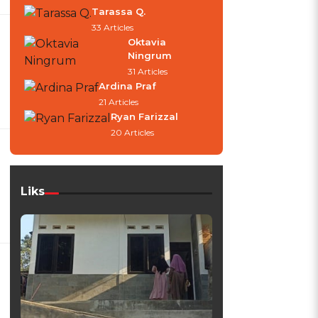
Tarassa Q.
33 Articles
Oktavia
Ningrum
31 Articles
Ardina Praf
21 Articles
Ryan Farizzal
20 Articles
Liks