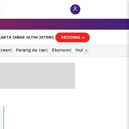
KARTA
JABAR
JATIM
JATENG
REGIONAL
›
creen
Perang As-Iran
Ekonomi
Hut Ri