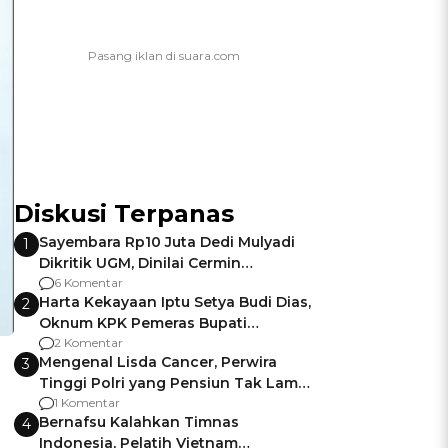
Diskusi Terpanas
Sayembara Rp10 Juta Dedi Mulyadi
1
Dikritik UGM, Dinilai Cermin
Gagalnya Negara Jamin Keamanan
6 Komentar
Harta Kekayaan Iptu Setya Budi Dias,
2
Oknum KPK Pemeras Bupati
Pemalang
2 Komentar
Mengenal Lisda Cancer, Perwira
3
Tinggi Polri yang Pensiun Tak Lama
Usai Jadi Brigjen
1 Komentar
Bernafsu Kalahkan Timnas
4
Indonesia, Pelatih Vietnam