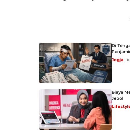
Di Tenga
Penjamin
Jogja
| J
Biaya Me
Jebol
Lifestyl