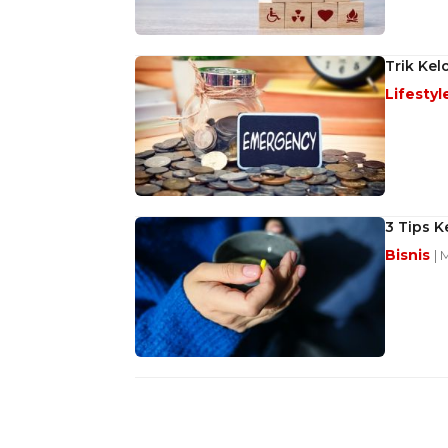
Trik Ke
Lifestyl
3 Tips 
Bisnis
| 