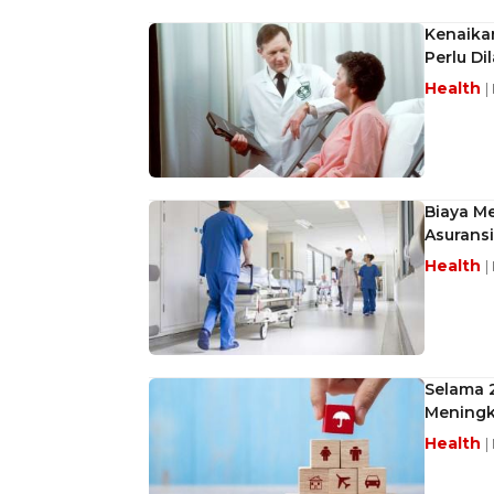
Kenaika
Perlu Di
Health
|
Biaya Me
Asurans
Health
|
Selama 
Meningk
Health
|