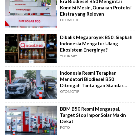
Era Biodiesel B50 Mengintai
Kondisi Mesin, Gunakan Proteksi
Ekstra yang Relevan
OTOMOTIF
Dibalik Megaproyek B50: Siapkah
Indonesia Mengatur Ulang
Ekosistem Energinya?
YOUR SAY
Indonesia Resmi Terapkan
Mandatori Biodiesel B50
Ditengah Tantangan Standar
Mesin Otomotif Nasional
OTOMOTIF
BBM B50 Resmi Mengaspal,
Target Stop Impor Solar Makin
Dekat
FOTO