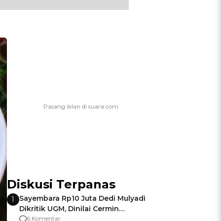
Diskusi Terpanas
Sayembara Rp10 Juta Dedi Mulyadi
1
Dikritik UGM, Dinilai Cermin
Gagalnya Negara Jamin Keamanan
6 Komentar