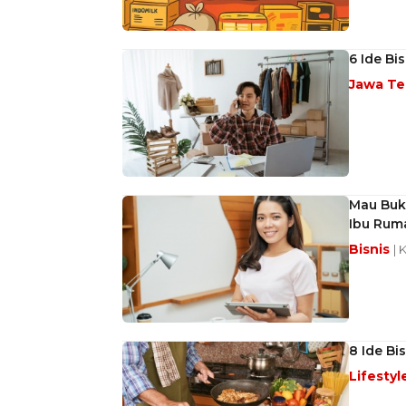
6 Ide Bi
Jawa T
Mau Buka
Ibu Rum
Bisnis
| 
8 Ide Bi
Lifestyl