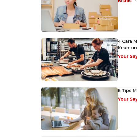
Bisnis
| 
4 Cara 
Keuntu
Your Sa
6 Tips 
Your Sa