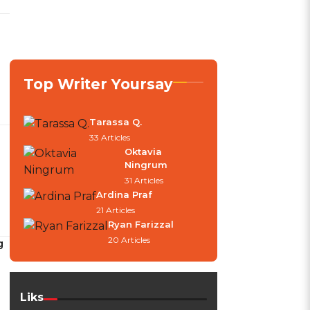
Top Writer Yoursay
Tarassa Q.
33 Articles
Oktavia
Ningrum
31 Articles
Ardina Praf
21 Articles
Ryan Farizzal
20 Articles
g
Liks