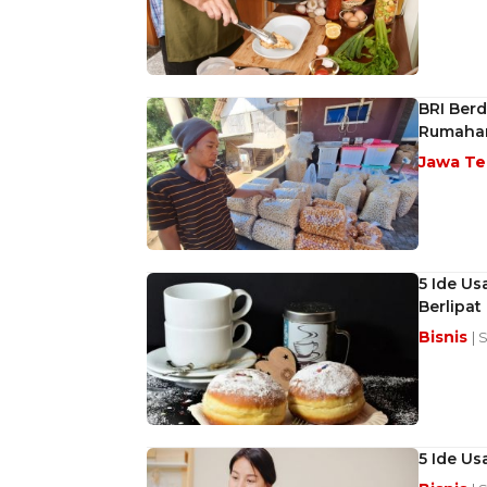
BRI Ber
Rumaha
Jawa T
5 Ide U
Berlipat
Bisnis
| 
5 Ide U