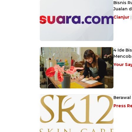
Bisnis R
Jualan 
Cianjur
4 Ide Bi
Mencob
Your Sa
Berawal 
Press R