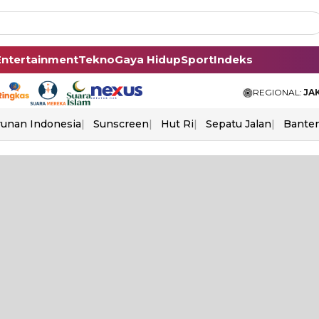
Entertainment
Tekno
Gaya Hidup
Sport
Indeks
REGIONAL:
JA
unan Indonesia
Sunscreen
Hut Ri
Sepatu Jalan
Bante