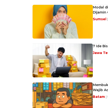
Modal d
Dijamin
Sumsel
7 Ide Bi
Jawa T
Membuka
Wajib A
Batam
|