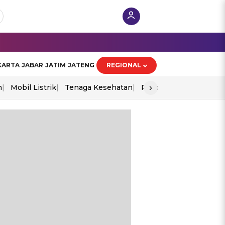
KARTA
JABAR
JATIM
JATENG
REGIONAL
›
n
Mobil Listrik
Tenaga Kesehatan
Piala Aff 2026
Ekono