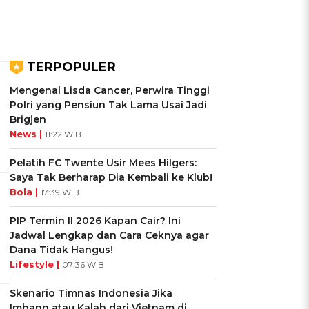
TERPOPULER
Mengenal Lisda Cancer, Perwira Tinggi
Polri yang Pensiun Tak Lama Usai Jadi
Brigjen
News |
11:22 WIB
Pelatih FC Twente Usir Mees Hilgers:
Saya Tak Berharap Dia Kembali ke Klub!
Bola |
17:39 WIB
PIP Termin II 2026 Kapan Cair? Ini
Jadwal Lengkap dan Cara Ceknya agar
Dana Tidak Hangus!
Lifestyle |
07:36 WIB
Skenario Timnas Indonesia Jika
Imbang atau Kalah dari Vietnam di