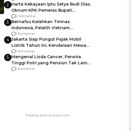
Harta Kekayaan Iptu Setya Budi Dias,
2
Oknum KPK Pemeras Bupati
Pemalang
2 Komentar
Bernafsu Kalahkan Timnas
3
Indonesia, Pelatih Vietnam
Berencana Pakai Jimat di Pakansari
1 Komentar
Jakarta Siap Pungut Pajak Mobil
4
Listrik Tahun Ini, Kendaraan Mewah
Kena hingga 75% PKB
1 Komentar
Mengenal Lisda Cancer, Perwira
5
Tinggi Polri yang Pensiun Tak Lama
Usai Jadi Brigjen
1 Komentar