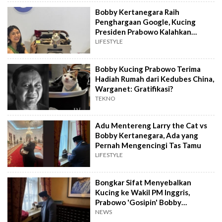
Bobby Kertanegara Raih
Penghargaan Google, Kucing
Presiden Prabowo Kalahkan
Tokoh Ternama di Mesin
LIFESTYLE
Pencarian Internet!
Bobby Kucing Prabowo Terima
Hadiah Rumah dari Kedubes China,
Warganet: Gratifikasi?
TEKNO
Adu Mentereng Larry the Cat vs
Bobby Kertanegara, Ada yang
Pernah Mengencingi Tas Tamu
LIFESTYLE
Bongkar Sifat Menyebalkan
Kucing ke Wakil PM Inggris,
Prabowo 'Gosipin' Bobby
Kertanegara?
NEWS