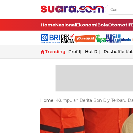
Home
Nasional
Ekonomi
Bola
Otomotif
Trending
Profil
Hut Ri
Reshuffle Ka
Home
Kumpulan Berita Bpn Diy Terbaru Dan