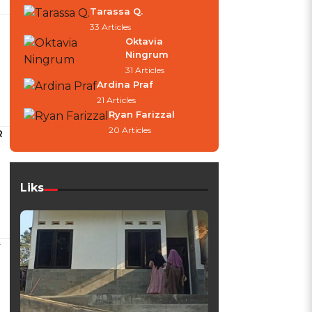
Tarassa Q.
33 Articles
Oktavia
Ningrum
31 Articles
Ardina Praf
21 Articles
Ryan Farizzal
20 Articles
R
Liks
r