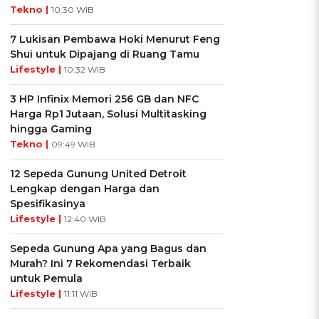
Tekno |
10:30 WIB
7 Lukisan Pembawa Hoki Menurut Feng
Shui untuk Dipajang di Ruang Tamu
Lifestyle |
10:32 WIB
3 HP Infinix Memori 256 GB dan NFC
Harga Rp1 Jutaan, Solusi Multitasking
hingga Gaming
Tekno |
09:49 WIB
12 Sepeda Gunung United Detroit
Lengkap dengan Harga dan
Spesifikasinya
Lifestyle |
12:40 WIB
Sepeda Gunung Apa yang Bagus dan
Murah? Ini 7 Rekomendasi Terbaik
untuk Pemula
Lifestyle |
11:11 WIB