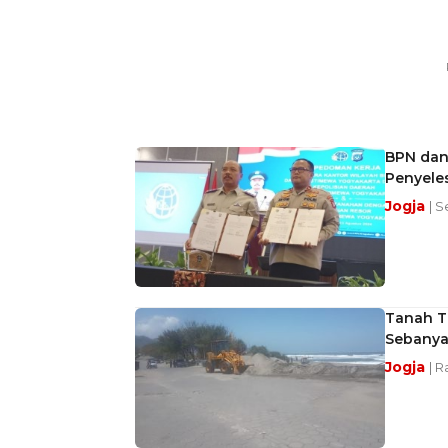
BPN dan
Penyele
Jogja
| S
Tanah Tu
Sebanya
Jogja
| R