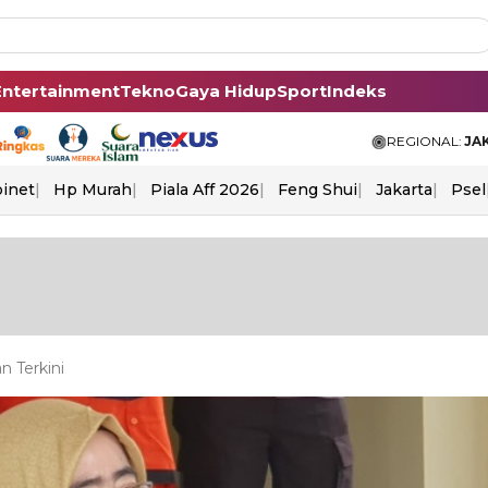
Entertainment
Tekno
Gaya Hidup
Sport
Indeks
REGIONAL:
JA
binet
Hp Murah
Piala Aff 2026
Feng Shui
Jakarta
Psel
 Terkini