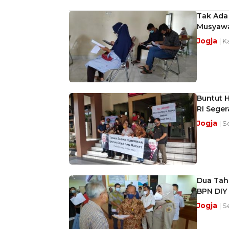
Tak Ada
Musyawa
Jogja
| K
Buntut H
RI Seger
Jogja
| S
Dua Tah
BPN DIY
Jogja
| S