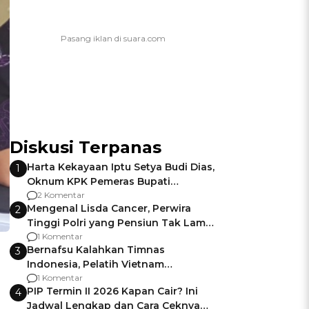
Diskusi Terpanas
Harta Kekayaan Iptu Setya Budi Dias,
1
Oknum KPK Pemeras Bupati
Pemalang
2 Komentar
Mengenal Lisda Cancer, Perwira
2
Tinggi Polri yang Pensiun Tak Lama
Usai Jadi Brigjen
1 Komentar
Bernafsu Kalahkan Timnas
3
Indonesia, Pelatih Vietnam
Berencana Pakai Jimat di Pakansari
1 Komentar
PIP Termin II 2026 Kapan Cair? Ini
4
Jadwal Lengkap dan Cara Ceknya