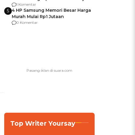
agar Dana Tidak Hangus!
1 Komentar
4 HP Samsung Memori Besar Harga
5
Murah Mulai Rp1 Jutaan
0 Komentar
Top Writer Yoursay