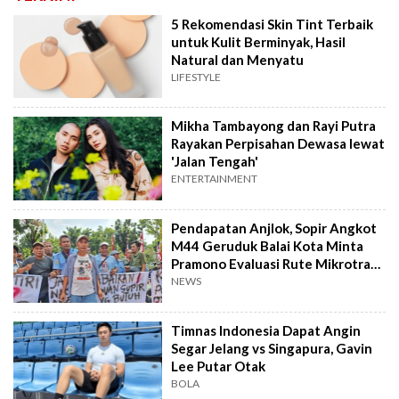
5 Rekomendasi Skin Tint Terbaik
untuk Kulit Berminyak, Hasil
Natural dan Menyatu
LIFESTYLE
Mikha Tambayong dan Rayi Putra
Rayakan Perpisahan Dewasa lewat
'Jalan Tengah'
ENTERTAINMENT
Pendapatan Anjlok, Sopir Angkot
M44 Geruduk Balai Kota Minta
Pramono Evaluasi Rute Mikrotrans
48A
NEWS
Timnas Indonesia Dapat Angin
Segar Jelang vs Singapura, Gavin
Lee Putar Otak
BOLA