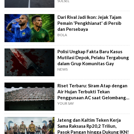
SULSEL
Dari Rival Jadi Ikon: Jejak Tajam
Pemain 'Pengkhianat' di Persib
dan Persebaya
BOLA
Polisi Ungkap Fakta Baru Kasus
Mutilasi Depok, Pelaku Tergabung
dalam Grup Komunitas Gay
NEWS
Riset Terbaru: Siram Atap dengan
Air Hujan Terbukti Tekan
Penggunaan AC saat Gelombang
Panas
YOUR SAY
Jateng dan Kaltim Teken Kerja
Sama Raksasa Rp20,2 Triliun,
Pasok Pangan hingga Dukung IKN!