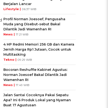
Berjalan Lancar
Lifestyle |
06:37 WIB
Profil Norman Joesoef, Pengusaha
od
Muda yang Disebut-sebut Bakal
Dilantik Jadi Wamenhan RI
News |
17:21 WIB
4 HP Redmi Memori 256 GB dan Kamera
Jernih Harga Rp1 Jutaan, Cocok untuk
Multitasking
Tekno |
09:29 WIB
Bocoran Reshuffle Kabinet Agustus:
Norman Joesoef Bakal Dilantik Jadi
Wamenhan RI
News |
17:49 WIB
Jalan Santai Cocoknya Pakai Sepatu
Apa? Ini 6 Produk Lokal yang Nyaman
Buat 17 Agustusan