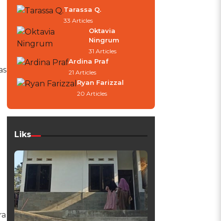
Tarassa Q.
33 Articles
Oktavia
Ningrum
31 Articles
Ardina Praf
as
21 Articles
Ryan Farizzal
20 Articles
Liks
ra