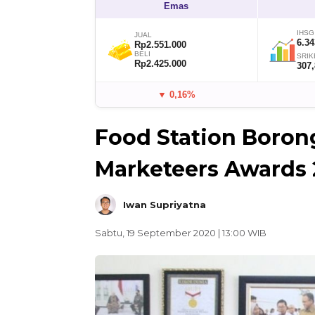
Emas
IHSG
JUAL
6.34
Rp2.551.000
BELI
SRIK
Rp2.425.000
307
▼ 0,16%
Food Station Boro
Marketeers Awards
Iwan Supriyatna
Sabtu, 19 September 2020 | 13:00 WIB