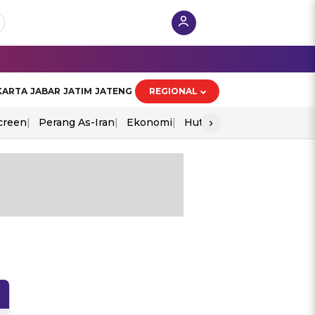
KARTA
JABAR
JATIM
JATENG
REGIONAL
›
creen
Perang As-Iran
Ekonomi
Hut Ri