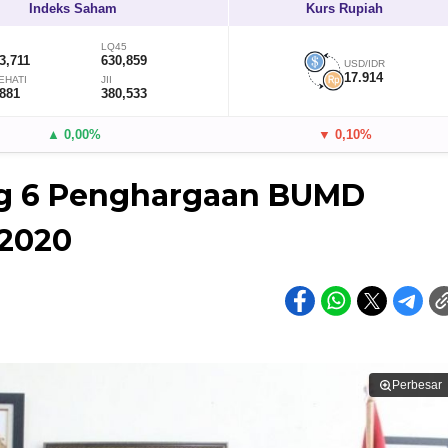
Indeks Saham
Kurs Rupiah
LQ45
3,711
630,859
USD/IDR
17.914
EHATI
JII
,881
380,533
▲ 0,00%
▼ 0,10%
ng 6 Penghargaan BUMD
 2020
Perbesar