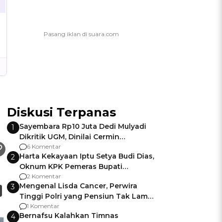
Diskusi Terpanas
Sayembara Rp10 Juta Dedi Mulyadi
1
Dikritik UGM, Dinilai Cermin
Gagalnya Negara Jamin Keamanan
6 Komentar
Harta Kekayaan Iptu Setya Budi Dias,
2
Oknum KPK Pemeras Bupati
Pemalang
2 Komentar
Mengenal Lisda Cancer, Perwira
3
Tinggi Polri yang Pensiun Tak Lama
Usai Jadi Brigjen
1 Komentar
Bernafsu Kalahkan Timnas
4