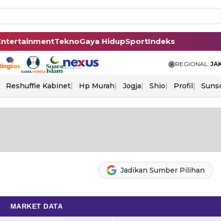
Entertainment
Tekno
Gaya Hidup
Sport
Indeks
REGIONAL:
JA
Reshuffle Kabinet
Hp Murah
Jogja
Shio
Profil
Suns
Jadikan Sumber Pilihan
MARKET DATA