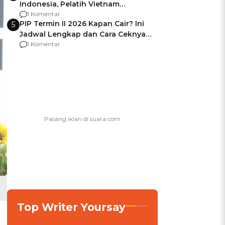
Indonesia, Pelatih Vietnam
Berencana Pakai Jimat di Pakansari
1 Komentar
PIP Termin II 2026 Kapan Cair? Ini
5
Jadwal Lengkap dan Cara Ceknya
agar Dana Tidak Hangus!
1 Komentar
Top Writer Yoursay