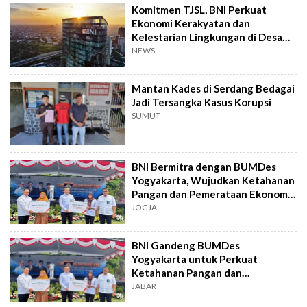
Komitmen TJSL, BNI Perkuat
Ekonomi Kerakyatan dan
Kelestarian Lingkungan di Desa
Ponggok Jawa Tengah
NEWS
Mantan Kades di Serdang Bedagai
Jadi Tersangka Kasus Korupsi
SUMUT
BNI Bermitra dengan BUMDes
Yogyakarta, Wujudkan Ketahanan
Pangan dan Pemerataan Ekonomi
Desa
JOGJA
BNI Gandeng BUMDes
Yogyakarta untuk Perkuat
Ketahanan Pangan dan
Pemerataan Ekonomi Desa
JABAR