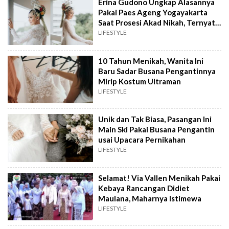
Erina Gudono Ungkap Alasannya
Pakai Paes Ageng Yogayakarta
Saat Prosesi Akad Nikah, Ternyata
Filosofinya Mendalam
LIFESTYLE
10 Tahun Menikah, Wanita Ini
Baru Sadar Busana Pengantinnya
Mirip Kostum Ultraman
LIFESTYLE
Unik dan Tak Biasa, Pasangan Ini
Main Ski Pakai Busana Pengantin
usai Upacara Pernikahan
LIFESTYLE
Selamat! Via Vallen Menikah Pakai
Kebaya Rancangan Didiet
Maulana, Maharnya Istimewa
LIFESTYLE