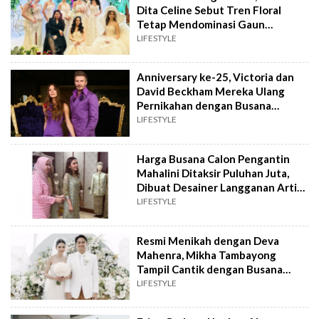
Dita Celine Sebut Tren Floral
Tetap Mendominasi Gaun
Pengantin 2025
LIFESTYLE
Anniversary ke-25, Victoria dan
David Beckham Mereka Ulang
Pernikahan dengan Busana
Pengantin Ungu Jadul!
LIFESTYLE
Harga Busana Calon Pengantin
Mahalini Ditaksir Puluhan Juta,
Dibuat Desainer Langganan Artis,
Ini Detilnya
LIFESTYLE
Resmi Menikah dengan Deva
Mahenra, Mikha Tambayong
Tampil Cantik dengan Busana
Pengantin Lungsuran Milik Sang
LIFESTYLE
Ibu