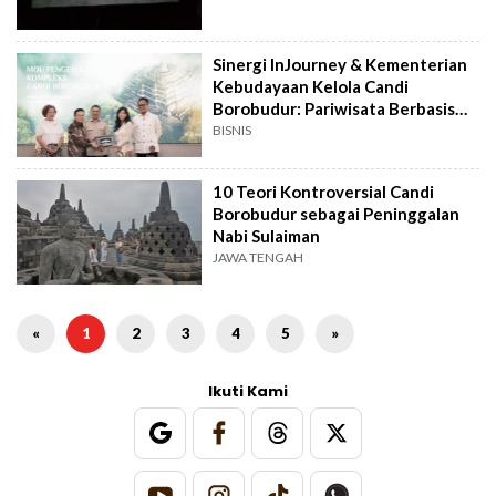
Sinergi InJourney & Kementerian
Kebudayaan Kelola Candi
Borobudur: Pariwisata Berbasis
Budaya
BISNIS
10 Teori Kontroversial Candi
Borobudur sebagai Peninggalan
Nabi Sulaiman
JAWA TENGAH
«
1
2
3
4
5
»
Ikuti Kami