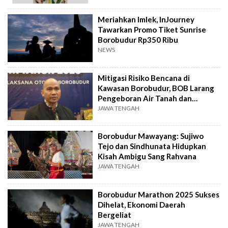
Meriahkan Imlek, InJourney
Tawarkan Promo Tiket Sunrise
Borobudur Rp350 Ribu
NEWS
Mitigasi Risiko Bencana di
Kawasan Borobudur, BOB Larang
Pengeboran Air Tanah dan
Penebangan Masif
JAWA TENGAH
Borobudur Mawayang: Sujiwo
Tejo dan Sindhunata Hidupkan
Kisah Ambigu Sang Rahvana
JAWA TENGAH
Borobudur Marathon 2025 Sukses
Dihelat, Ekonomi Daerah
Bergeliat
JAWA TENGAH