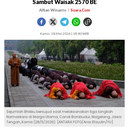
Sambut Waisak 2570 BE
Alfian Winanto
Suara.Com
Kamis, 28 Mei 2026 | 18:40 WIB
Sejumlah Bhikku bersujud saat melaksanakan tiga langkah
Namaskara di Marga Utama, Candi Borobudur, Magelang, Jawa
Tengah, Kamis (28/5/2026). [ANTARA FOTO/Anis Efizudin/YU]