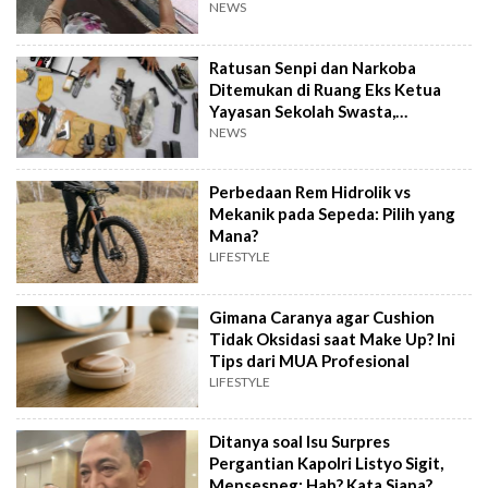
NEWS
Ratusan Senpi dan Narkoba
Ditemukan di Ruang Eks Ketua
Yayasan Sekolah Swasta,
Pengelola Buka Suara
NEWS
Perbedaan Rem Hidrolik vs
Mekanik pada Sepeda: Pilih yang
Mana?
LIFESTYLE
Gimana Caranya agar Cushion
Tidak Oksidasi saat Make Up? Ini
Tips dari MUA Profesional
LIFESTYLE
Ditanya soal Isu Surpres
Pergantian Kapolri Listyo Sigit,
Mensesneg: Hah? Kata Siapa?