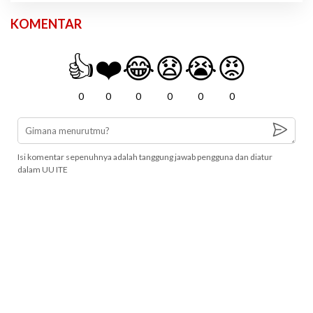
KOMENTAR
👍
❤️
😂
😧
😭
😡
0
0
0
0
0
0
Isi komentar sepenuhnya adalah tanggung jawab pengguna dan diatur
dalam UU ITE