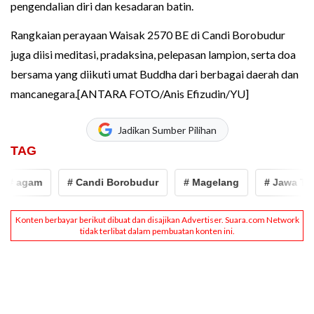
pengendalian diri dan kesadaran batin.
Rangkaian perayaan Waisak 2570 BE di Candi Borobudur
juga diisi meditasi, pradaksina, pelepasan lampion, serta doa
bersama yang diikuti umat Buddha dari berbagai daerah dan
mancanegara.[ANTARA FOTO/Anis Efizudin/YU]
Jadikan Sumber Pilihan
TAG
 agam
# Candi Borobudur
# Magelang
# Jawa Tenga