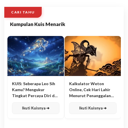
CARI TAHU
Kumpulan Kuis Menarik
KUIS: Seberapa Leo Sih
Kalkulator Weton
Kamu? Mengukur
Online, Cek Hari Lahir
Tingkat Percaya Diri dan
Menurut Penanggalan
Karisma
Jawa
Ikuti Kuisnya ➔
Ikuti Kuisnya ➔