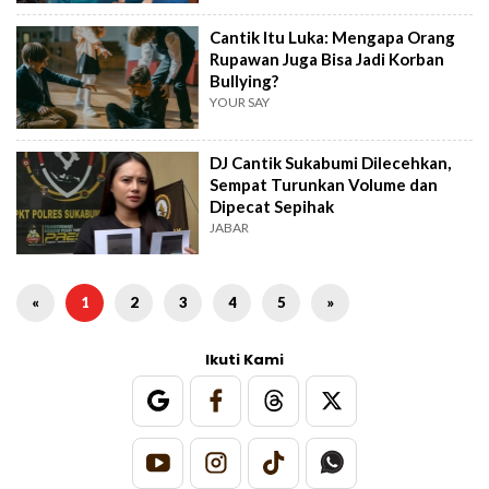
Cantik Itu Luka: Mengapa Orang
Rupawan Juga Bisa Jadi Korban
Bullying?
YOUR SAY
DJ Cantik Sukabumi Dilecehkan,
Sempat Turunkan Volume dan
Dipecat Sepihak
JABAR
«
1
2
3
4
5
»
Ikuti Kami