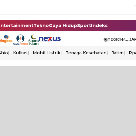
Entertainment
Tekno
Gaya Hidup
Sport
Indeks
REGIONAL:
JA
Shio
Kulkas
Mobil Listrik
Tenaga Kesehatan
Jatim
Pp