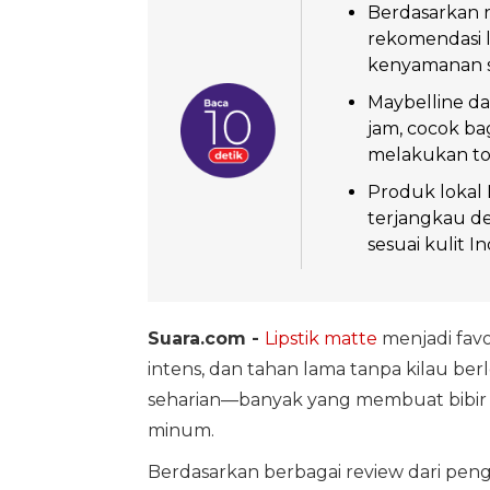
Berdasarkan 
rekomendasi 
kenyamanan se
Maybelline d
jam, cocok ba
melakukan to
Produk lokal
terjangkau de
sesuai kulit I
Suara.com -
Lipstik matte
menjadi favo
intens, dan tahan lama tanpa kilau be
seharian—banyak yang membuat bibir k
minum.
Berdasarkan berbagai review dari peng