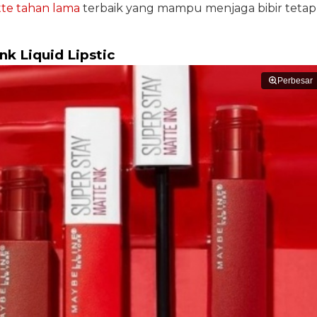
tte tahan lama
terbaik yang mampu menjaga bibir tetap
nk Liquid Lipstic
Perbesar