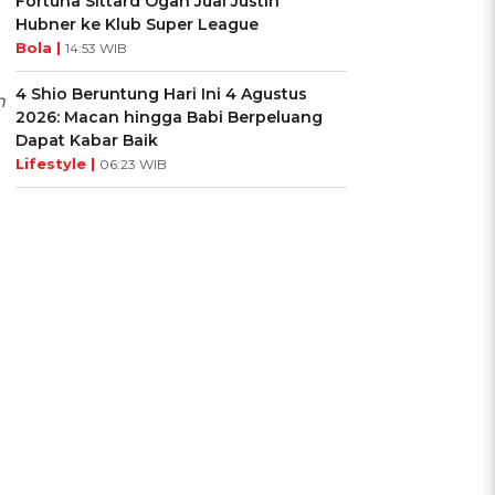
Fortuna Sittard Ogah Jual Justin
Hubner ke Klub Super League
Bola |
14:53 WIB
4 Shio Beruntung Hari Ini 4 Agustus
h
2026: Macan hingga Babi Berpeluang
Dapat Kabar Baik
Lifestyle |
06:23 WIB