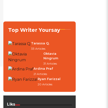
Top Writer Yoursay
Tarassa Q.
33 Articles
Oktavia
Ningrum
31 Articles
Ardina Praf
21 Articles
Ryan Farizzal
20 Articles
Liks