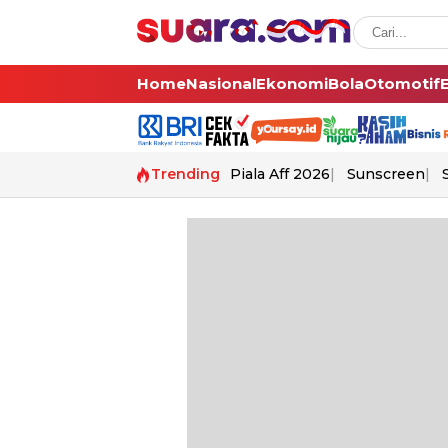
Home
Nasional
Ekonomi
Bola
Otomotif
Trending
Piala Aff 2026
Sunscreen