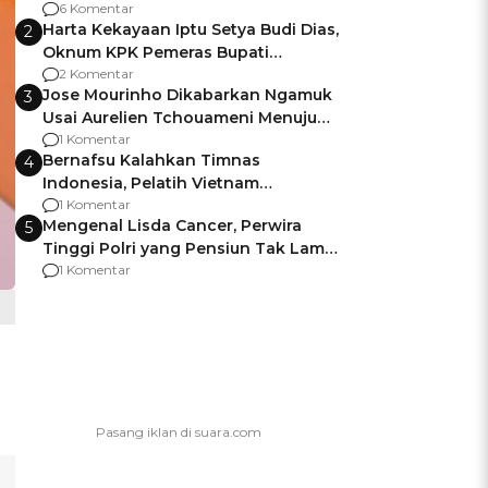
Gagalnya Negara Jamin Keamanan
6 Komentar
Harta Kekayaan Iptu Setya Budi Dias,
2
Oknum KPK Pemeras Bupati
Pemalang
2 Komentar
Jose Mourinho Dikabarkan Ngamuk
3
Usai Aurelien Tchouameni Menuju
Manchester United
1 Komentar
Bernafsu Kalahkan Timnas
4
Indonesia, Pelatih Vietnam
Berencana Pakai Jimat di Pakansari
1 Komentar
Mengenal Lisda Cancer, Perwira
5
Tinggi Polri yang Pensiun Tak Lama
Usai Jadi Brigjen
1 Komentar