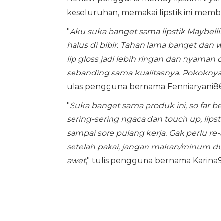
keseluruhan, memakai lipstik ini mem
"
Aku suka banget sama lipstik Maybellin
halus di bibir. Tahan lama banget dan 
lip gloss jadi lebih ringan dan nyaman 
sebanding sama kualitasnya. Pokoknya t
ulas pengguna bernama Fenniaryani862
"
Suka banget sama produk ini, so far be
sering-sering ngaca dan touch up, lips
sampai sore pulang kerja. Gak perlu r
setelah pakai, jangan makan/minum dul
awet
," tulis pengguna bernama Karina9