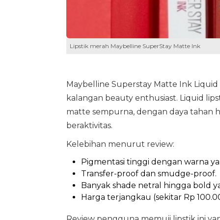
Lipstik merah Maybelline SuperStay Matte Ink
Maybelline Superstay Matte Ink Liquid Li
kalangan beauty enthusiast. Liquid lip
matte sempurna, dengan daya tahan h
beraktivitas.
Kelebihan menurut review:
Pigmentasi tinggi dengan warna ya
Transfer-proof dan smudge-proof.
Banyak shade netral hingga bold ya
Harga terjangkau (sekitar Rp 100.00
Review pengguna memuji lipstik ini ya