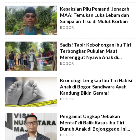
Kesaksian Pilu Pemandi Jenazah
MAA: Temukan Luka Lebam dan
Sumpalan Tisu di Mulut Korban
BOGOR
Sadis! Tabir Kebohongan Ibu Tiri
Terbongkar, Pukulan Maut
Merenggut Nyawa Anak di
Bojonggede
BOGOR
Kronologi Lengkap Ibu Tiri Habisi
Anak di Bogor, Sandiwara Ayah
Kandung Bikin Geram!
BOGOR
Pengamat Ungkap 'Jebakan
Mental' di Balik Kasus Ibu Tiri
Bunuh Anak di Bojonggede, Ini
Risikonya
BOGOR