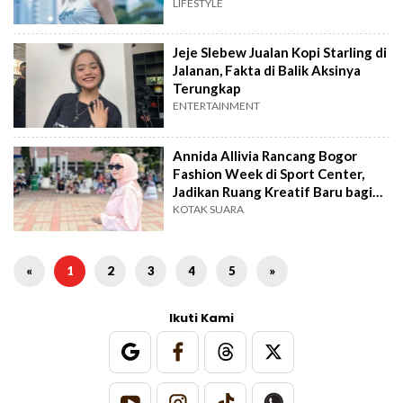
LIFESTYLE
Jeje Slebew Jualan Kopi Starling di
Jalanan, Fakta di Balik Aksinya
Terungkap
ENTERTAINMENT
Annida Allivia Rancang Bogor
Fashion Week di Sport Center,
Jadikan Ruang Kreatif Baru bagi
Gen Z
KOTAK SUARA
«
1
2
3
4
5
»
Ikuti Kami