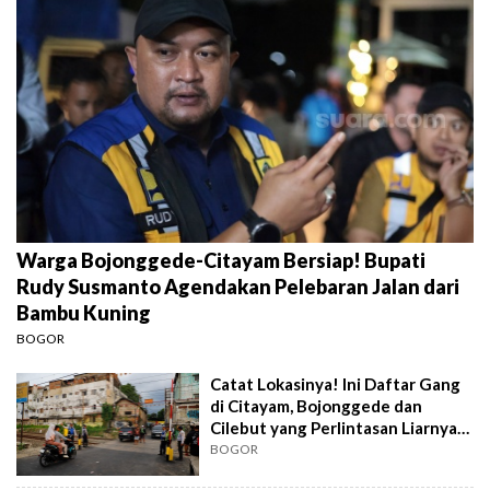
Warga Bojonggede-Citayam Bersiap! Bupati
Rudy Susmanto Agendakan Pelebaran Jalan dari
Bambu Kuning
BOGOR
Catat Lokasinya! Ini Daftar Gang
di Citayam, Bojonggede dan
Cilebut yang Perlintasan Liarnya
Ditutup
BOGOR