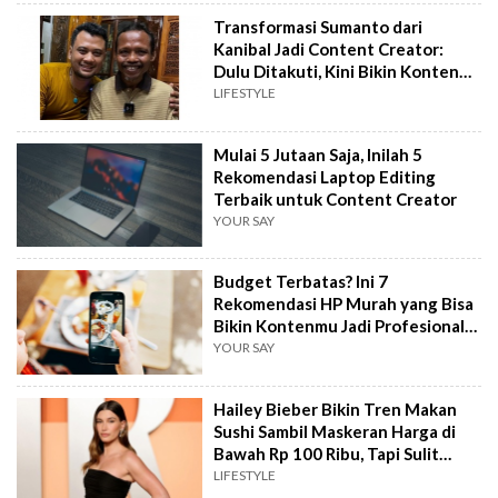
Transformasi Sumanto dari
Kanibal Jadi Content Creator:
Dulu Ditakuti, Kini Bikin Konten
Mukbang
LIFESTYLE
Mulai 5 Jutaan Saja, Inilah 5
Rekomendasi Laptop Editing
Terbaik untuk Content Creator
YOUR SAY
Budget Terbatas? Ini 7
Rekomendasi HP Murah yang Bisa
Bikin Kontenmu Jadi Profesional
di 2025!
YOUR SAY
Hailey Bieber Bikin Tren Makan
Sushi Sambil Maskeran Harga di
Bawah Rp 100 Ribu, Tapi Sulit
Ditiru
LIFESTYLE