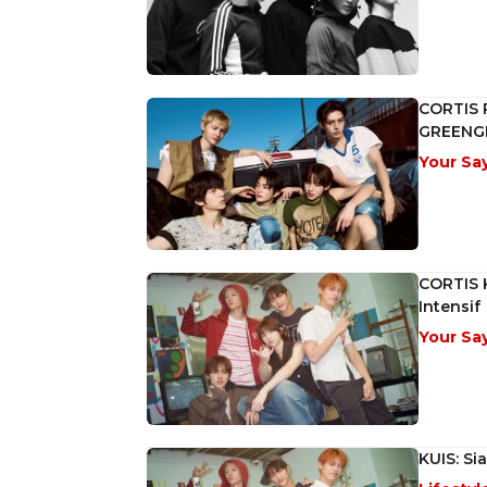
CORTIS 
GREENG
Your Sa
CORTIS K
Intensif
Your Sa
KUIS: S