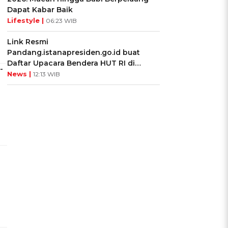
Dapat Kabar Baik
Lifestyle |
06:23 WIB
Link Resmi
Pandang.istanapresiden.go.id buat
Daftar Upacara Bendera HUT RI di
-
Istana Negara
News |
12:13 WIB