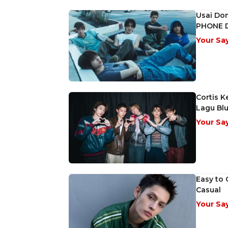
Usai Dom
PHONE
Your Sa
Cortis 
Lagu Blu
Your Sa
Easy to 
Casual
Your Sa