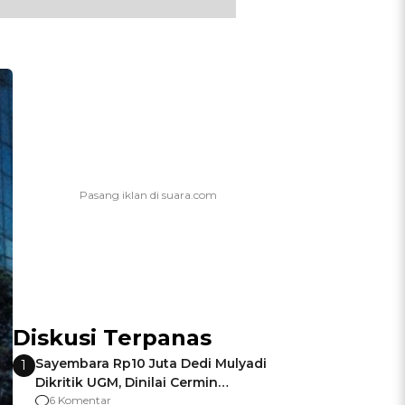
Diskusi Terpanas
Sayembara Rp10 Juta Dedi Mulyadi
1
Dikritik UGM, Dinilai Cermin
Gagalnya Negara Jamin Keamanan
6 Komentar