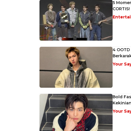
5 Momen
CORTIS!
Enterta
4 OOTD S
Berkarak
Your Sa
Bold Fas
Kekinia
Your Sa