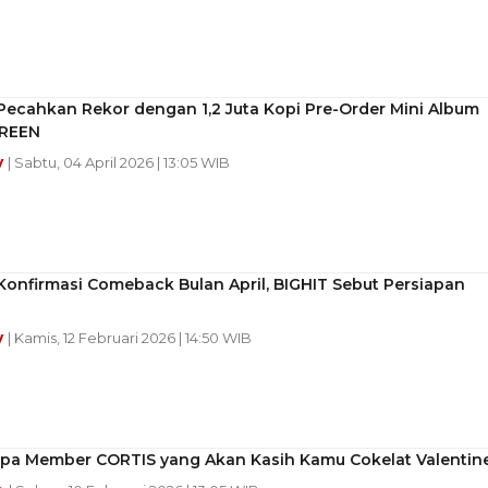
Pecahkan Rekor dengan 1,2 Juta Kopi Pre-Order Mini Album
REEN
y
| Sabtu, 04 April 2026 | 13:05 WIB
onfirmasi Comeback Bulan April, BIGHIT Sebut Persiapan
y
| Kamis, 12 Februari 2026 | 14:50 WIB
iapa Member CORTIS yang Akan Kasih Kamu Cokelat Valentin