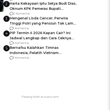
Harta Kekayaan Iptu Setya Budi Dias,
2
Oknum KPK Pemeras Bupati
Pemalang
2 Komentar
Mengenal Lisda Cancer, Perwira
3
Tinggi Polri yang Pensiun Tak Lama
Usai Jadi Brigjen
1 Komentar
PIP Termin II 2026 Kapan Cair? Ini
4
Jadwal Lengkap dan Cara Ceknya
agar Dana Tidak Hangus!
1 Komentar
Bernafsu Kalahkan Timnas
5
Indonesia, Pelatih Vietnam
Berencana Pakai Jimat di Pakansari
1 Komentar