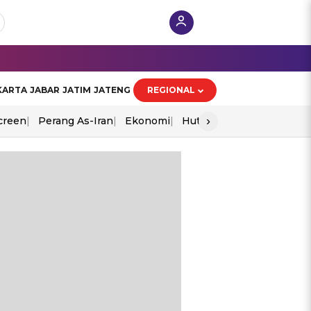
KARTA
JABAR
JATIM
JATENG
REGIONAL
›
creen
Perang As-Iran
Ekonomi
Hut Ri