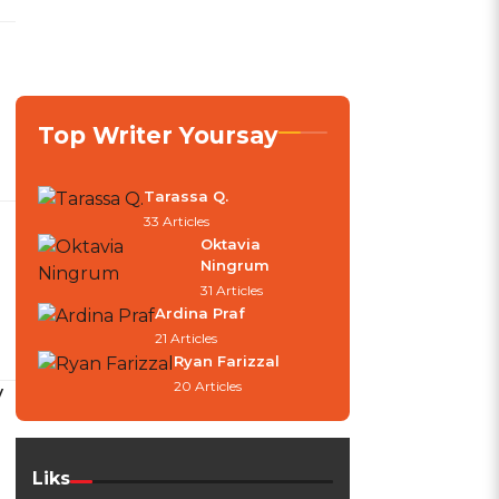
Top Writer Yoursay
Tarassa Q.
33 Articles
Oktavia
Ningrum
31 Articles
Ardina Praf
21 Articles
Ryan Farizzal
20 Articles
y
Liks