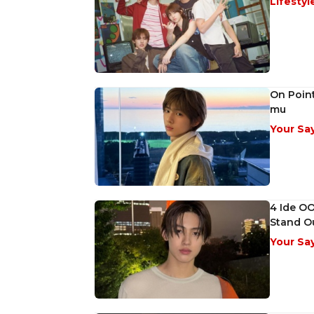
Lifestyl
On Point
mu
Your Sa
4 Ide OO
Stand Ou
Your Sa