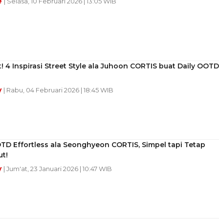
e
| Selasa, 10 Februari 2026 | 13:05 WIB
! 4 Inspirasi Street Style ala Juhoon CORTIS buat Daily OOTD
y
| Rabu, 04 Februari 2026 | 18:45 WIB
TD Effortless ala Seonghyeon CORTIS, Simpel tapi Tetap
t!
y
| Jum'at, 23 Januari 2026 | 10:47 WIB