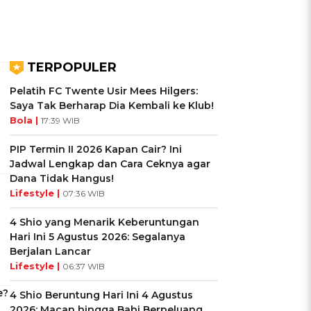
TERPOPULER
Pelatih FC Twente Usir Mees Hilgers:
Saya Tak Berharap Dia Kembali ke Klub!
Bola |
17:39 WIB
PIP Termin II 2026 Kapan Cair? Ini
Jadwal Lengkap dan Cara Ceknya agar
Dana Tidak Hangus!
Lifestyle |
07:36 WIB
4 Shio yang Menarik Keberuntungan
Hari Ini 5 Agustus 2026: Segalanya
Berjalan Lancar
Lifestyle |
06:37 WIB
e?
4 Shio Beruntung Hari Ini 4 Agustus
2026: Macan hingga Babi Berpeluang