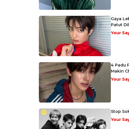
Gaya Le
Patut Dil
Your Sa
4 Padu 
Makin Ch
Your Sa
Stop Sok
Your Sa