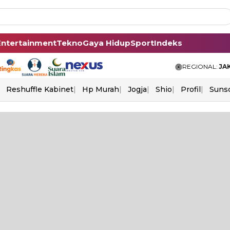
Entertainment
Tekno
Gaya Hidup
Sport
Indeks
REGIONAL:
JA
Reshuffle Kabinet
Hp Murah
Jogja
Shio
Profil
Suns