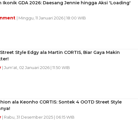
 Ikonik GDA 2026: Daesang Jennie hingga Aksi 'Loading'
inment
| Minggu, 11 Januari 2026 | 18:00 WIB
treet Style Edgy ala Martin CORTIS, Biar Gaya Makin
ter!
y
| Jum'at, 02 Januari 2026 | 11:50 WIB
hion ala Keonho CORTIS: Sontek 4 OOTD Street Style
nnya!
y
| Rabu, 31 Desember 2025 | 06:15 WIB