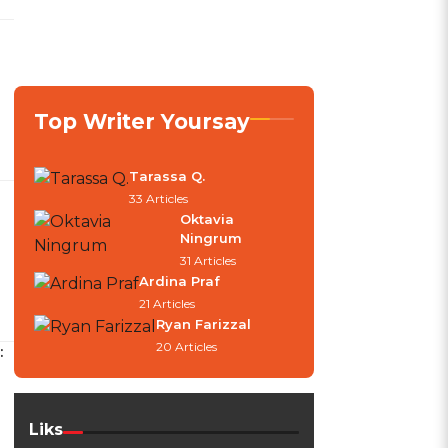
Top Writer Yoursay
Tarassa Q.
33 Articles
Oktavia
Ningrum
31 Articles
Ardina Praf
21 Articles
Ryan Farizzal
20 Articles
:
Liks