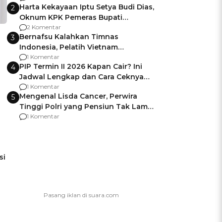
Harta Kekayaan Iptu Setya Budi Dias,
2
Oknum KPK Pemeras Bupati
Pemalang
2 Komentar
Bernafsu Kalahkan Timnas
3
Indonesia, Pelatih Vietnam
Berencana Pakai Jimat di Pakansari
1 Komentar
PIP Termin II 2026 Kapan Cair? Ini
4
Jadwal Lengkap dan Cara Ceknya
agar Dana Tidak Hangus!
1 Komentar
Mengenal Lisda Cancer, Perwira
5
Tinggi Polri yang Pensiun Tak Lama
Usai Jadi Brigjen
1 Komentar
si