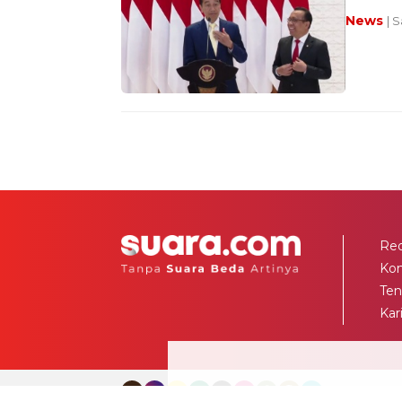
News
| 
Red
Ko
Ten
Kar