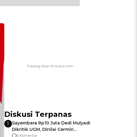
Diskusi Terpanas
Sayembara Rp10 Juta Dedi Mulyadi
1
Dikritik UGM, Dinilai Cermin
Gagalnya Negara Jamin Keamanan
6 Komentar