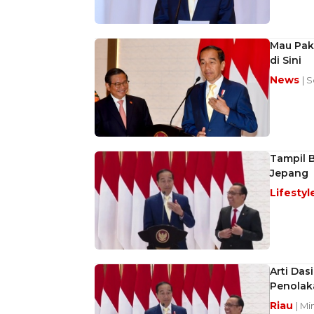
Mau Pak
di Sini
News
| 
Tampil B
Jepang
Lifestyl
Arti Das
Penolak
Riau
| Mi