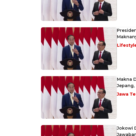
Presiden
Maknany
Lifestyl
Makna D
Jepang, 
Jawa T
Jokowi D
Jawaban