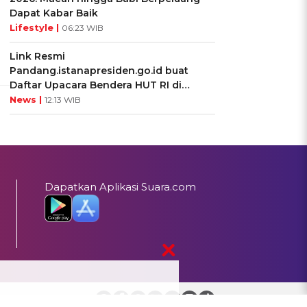
Dapat Kabar Baik
Lifestyle |
06:23 WIB
Link Resmi
Pandang.istanapresiden.go.id buat
Daftar Upacara Bendera HUT RI di
Istana Negara
News |
12:13 WIB
Dapatkan Aplikasi Suara.com