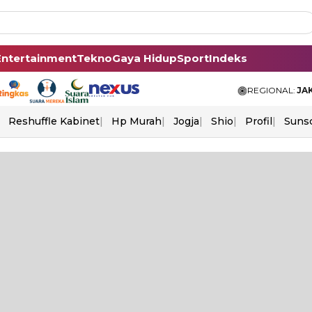
Entertainment
Tekno
Gaya Hidup
Sport
Indeks
REGIONAL:
JA
Reshuffle Kabinet
Hp Murah
Jogja
Shio
Profil
Suns