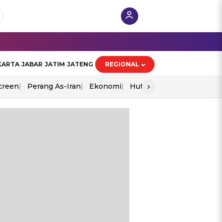
KARTA
JABAR
JATIM
JATENG
REGIONAL
›
creen
Perang As-Iran
Ekonomi
Hut Ri