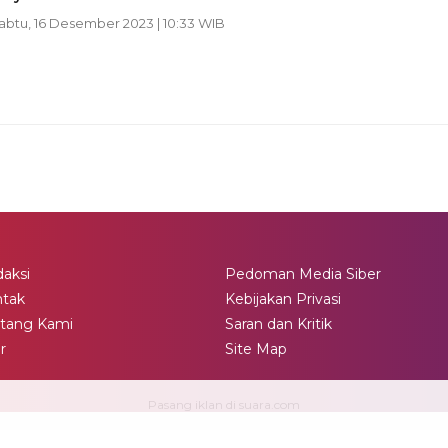
Sabtu, 16 Desember 2023 | 10:33 WIB
aksi
Pedoman Media Siber
ntak
Kebijakan Privasi
tang Kami
Saran dan Kritik
ir
Site Map