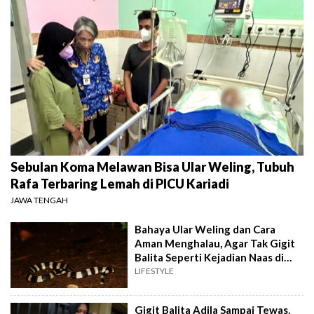
Sebulan Koma Melawan Bisa Ular Weling, Tubuh
Rafa Terbaring Lemah di PICU Kariadi
JAWA TENGAH
Bahaya Ular Weling dan Cara
Aman Menghalau, Agar Tak Gigit
Balita Seperti Kejadian Naas di
Sukabumi
LIFESTYLE
Gigit Balita Adila Sampai Tewas,