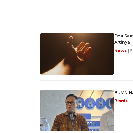
Doa Saat
Artinya
News
| 
BUMN Ha
Bisnis
| 