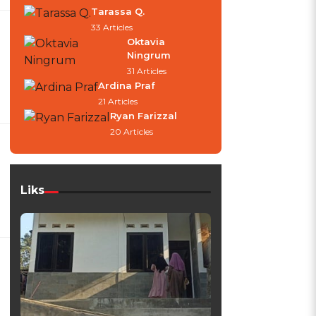
Tarassa Q.
s
33 Articles
Oktavia
Ningrum
31 Articles
Ardina Praf
21 Articles
Ryan Farizzal
20 Articles
Liks