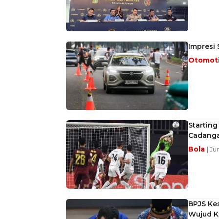
Impresi 
Otomot
Starting
Cadang
Bola
| Ju
BPJS Ke
Wujud Ko