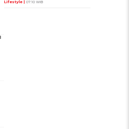
Lifestyle |
07:10 WIB
l