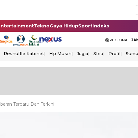
Entertainment
Tekno
Gaya Hidup
Sport
Indeks
REGIONAL:
JA
Reshuffle Kabinet
Hp Murah
Jogja
Shio
Profil
Suns
aran Terbaru Dan Terkini