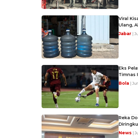
Viral Ki
Ulang, A
Jabar
| J
Eks Pela
Timnas 
Bola
| Ju
Reka Do
Diringku
News
| 