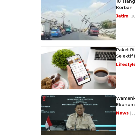
10 Tiang
Korban
Jatim
| 
Paket R
Selektif
Lifestyl
Wamenko
Ekonomi
News
| 