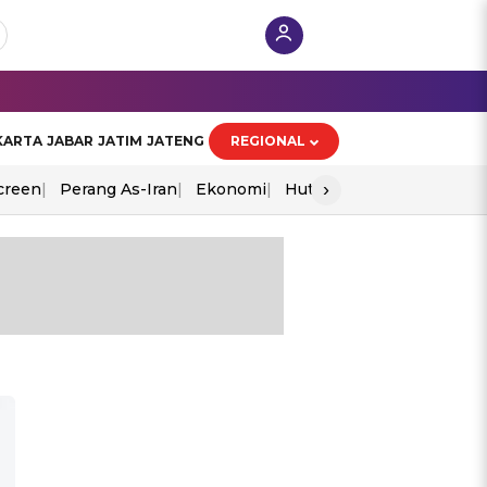
KARTA
JABAR
JATIM
JATENG
REGIONAL
›
creen
Perang As-Iran
Ekonomi
Hut Ri