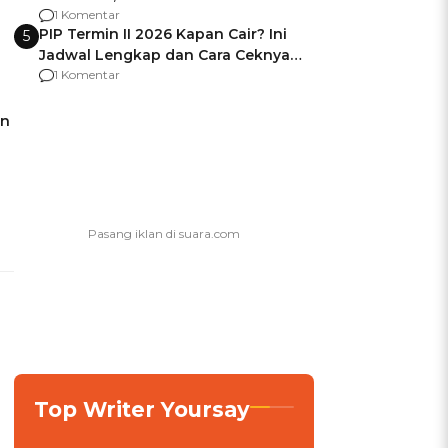
Berencana Pakai Jimat di Pakansari
1 Komentar
PIP Termin II 2026 Kapan Cair? Ini
5
Jadwal Lengkap dan Cara Ceknya
agar Dana Tidak Hangus!
1 Komentar
an
Top Writer Yoursay