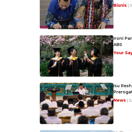
Bisnis
| 
Ironi Pa
ABS
Your Sa
Isu Resh
Preroga
News
| 