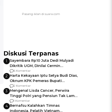
Diskusi Terpanas
Sayembara Rp10 Juta Dedi Mulyadi
1
Dikritik UGM, Dinilai Cermin
Gagalnya Negara Jamin Keamanan
6 Komentar
Harta Kekayaan Iptu Setya Budi Dias,
2
Oknum KPK Pemeras Bupati
Pemalang
2 Komentar
Mengenal Lisda Cancer, Perwira
3
Tinggi Polri yang Pensiun Tak Lama
Usai Jadi Brigjen
1 Komentar
Bernafsu Kalahkan Timnas
4
Indonesia, Pelatih Vietnam