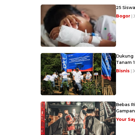
25 Sisw
Bogor
|
Dukung 
Tanam 1
Bisnis
| 
Bebas Ri
Gampang
Your Sa