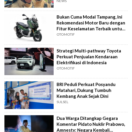
16
NEWS
Bukan Cuma Modal Tampang, Ini
Rekomendasi Motor Baru dengan
Fitur Keselamatan Terbaik untuk
Harian
OTOMOTIF
Strategi Multi-pathway Toyota
Perkuat Penjualan Kendaraan
Elektrifikasi di Indonesia
OTOMOTIF
BRI Peduli Perkuat Posyandu
Matahari, Dukung Tumbuh
Kembang Anak Sejak Dini
SULSEL
Dua Warga Ditangkap Gegara
Komentar Pidato Nuklir Prabowo,
Amnesty: Negara Kembali