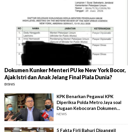
Dokumen Kunker Menteri PU ke New York Bocor,
Ajak Istri dan Anak Jelang Final Piala Dunia?
BISNIS
KPK Benarkan Pegawai KPK
Diperiksa Polda Metro Jaya soal
Dugaan Kebocoran Dokumen
Korupsi
NEWS
5 Fakta Firli Bahuri Dipanggil