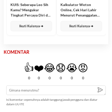
KUIS: Seberapa Leo Sih
Kalkulator Weton
Kamu? Mengukur
Online, Cek Hari Lahir
Tingkat Percaya Diri dan
Menurut Penanggalan
Karisma
Jawa
Ikuti Kuisnya ➔
Ikuti Kuisnya ➔
KOMENTAR
👍
❤️
😂
😧
😭
😡
0
0
0
0
0
0
Isi komentar sepenuhnya adalah tanggung jawab pengguna dan diatur
dalam UU ITE