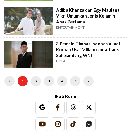
Adiba Khanza dan Egy Maulana
Vikri Umumkan Jenis Kelamin
Anak Pertama
ENTERTAINMENT
3 Pemain Timnas Indonesia Jadi
Korban Usai Miliano Jonathans
Sah Sandang WNI
BOLA
«
1
2
3
4
5
»
Ikuti Kami