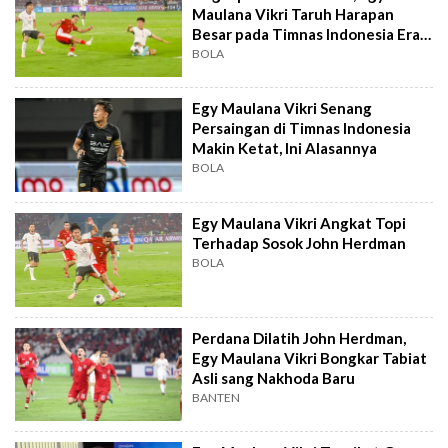
Maulana Vikri Taruh Harapan
Besar pada Timnas Indonesia Era
John Herdman
BOLA
Egy Maulana Vikri Senang
Persaingan di Timnas Indonesia
Makin Ketat, Ini Alasannya
BOLA
Egy Maulana Vikri Angkat Topi
Terhadap Sosok John Herdman
BOLA
Perdana Dilatih John Herdman,
Egy Maulana Vikri Bongkar Tabiat
Asli sang Nakhoda Baru
BANTEN