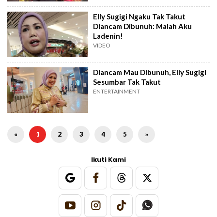
Elly Sugigi Ngaku Tak Takut
Diancam Dibunuh: Malah Aku
Ladenin!
VIDEO
Diancam Mau Dibunuh, Elly Sugigi
Sesumbar Tak Takut
ENTERTAINMENT
«
1
2
3
4
5
»
Ikuti Kami