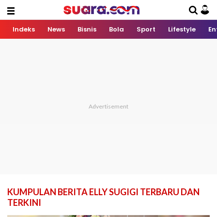
Indeks
News
Bisnis
Bola
Sport
Lifestyle
En
KUMPULAN BERITA ELLY SUGIGI TERBARU DAN
TERKINI