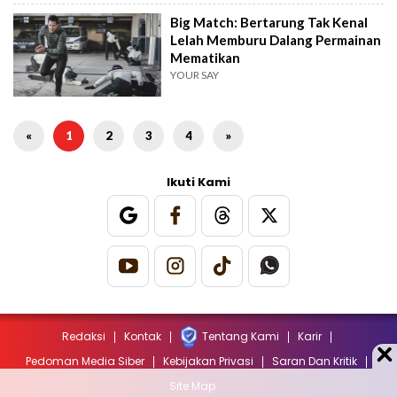
Big Match: Bertarung Tak Kenal
Lelah Memburu Dalang Permainan
Mematikan
YOUR SAY
«
1
2
3
4
»
Ikuti Kami
Redaksi
Kontak
Tentang Kami
Karir
Pedoman Media Siber
Kebijakan Privasi
Saran Dan Kritik
Site Map