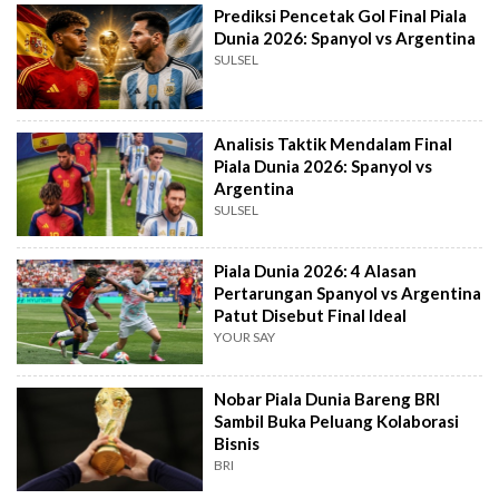
Prediksi Pencetak Gol Final Piala
Dunia 2026: Spanyol vs Argentina
SULSEL
Analisis Taktik Mendalam Final
Piala Dunia 2026: Spanyol vs
Argentina
SULSEL
Piala Dunia 2026: 4 Alasan
Pertarungan Spanyol vs Argentina
Patut Disebut Final Ideal
YOUR SAY
Nobar Piala Dunia Bareng BRI
Sambil Buka Peluang Kolaborasi
Bisnis
BRI