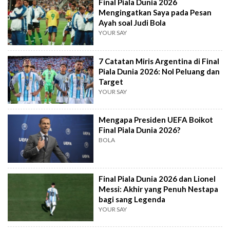
Final Piala Dunia 2026
Mengingatkan Saya pada Pesan
Ayah soal Judi Bola
YOUR SAY
7 Catatan Miris Argentina di Final
Piala Dunia 2026: Nol Peluang dan
Target
YOUR SAY
Mengapa Presiden UEFA Boikot
Final Piala Dunia 2026?
BOLA
Final Piala Dunia 2026 dan Lionel
Messi: Akhir yang Penuh Nestapa
bagi sang Legenda
YOUR SAY