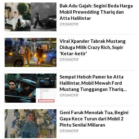
Bak Adu Gajah: Segini Beda Harga
Mobil Prewedding Thariq dan
Atta Halilintar
OTOMOTIF
Viral Xpander Tabrak Mustang
Diduga Milik Crazy Rich, Sopir
'Ketar-ketir'
OTOMOTIF
Sempat Heboh Pamer ke Atta
Halilintar, Mobil Mewah Ford
Mustang Tunggangan Thariq
Dijual?
OTOMOTIF
Geni Faruk Menolak Tua, Begini
Gaya Kece Turun dari Mobil 2
Pintu Senilai Miliaran
OTOMOTIF