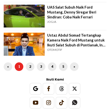
UAS Salat Subuh Naik Ford
Mustang, Denny Siregar Beri
Sindiran: Coba Naik Ferrari
JOGJA
Ustaz Abdul Somad Tertangkap
Kamera Naik Ford Mustang untuk
Ikuti Salat Subuh di Pontianak, Ini
Harga dan Spesifikasinya
OTOMOTIF
«
1
2
3
4
5
»
Ikuti Kami