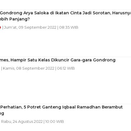
ondrong Arya Saloka di Ikatan Cinta Jadi Sorotan, Harusny
ebih Panjang?
e
| Jum'at, 09 September 2022 | 08:35 WIB
mes, Hampir Satu Kelas Dikuncir Gara-gara Gondrong
n
| Kamis, 08 September 2022 | 06:12 WIB
 Perhatian, 5 Potret Ganteng Iqbaal Ramadhan Berambut
ng
| Rabu, 24 Agustus 2022 | 10:00 WIB