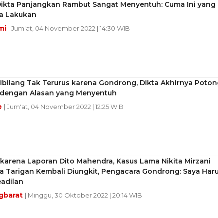
Dikta Panjangkan Rambut Sangat Menyentuh: Cuma Ini yang
ya Lakukan
mi
| Jum'at, 04 November 2022 | 14:30 WIB
ibilang Tak Terurus karena Gondrong, Dikta Akhirnya Poton
dengan Alasan yang Menyentuh
e
| Jum'at, 04 November 2022 | 12:25 WIB
karena Laporan Dito Mahendra, Kasus Lama Nikita Mirzani
a Tarigan Kembali Diungkit, Pengacara Gondrong: Saya Har
adilan
gbarat
| Minggu, 30 Oktober 2022 | 20:14 WIB