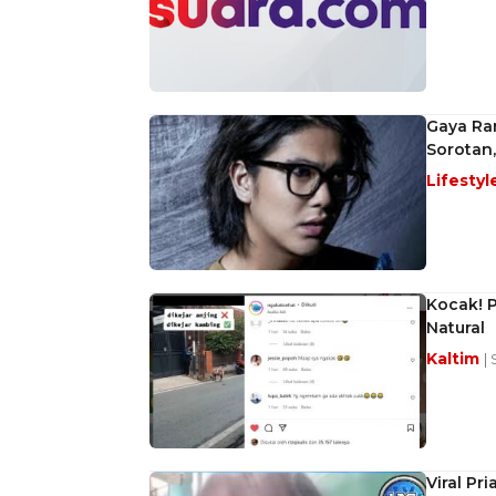
Gaya Ra
Sorotan,
Lifestyl
Kocak! P
Natural
Kaltim
|
Viral Pr