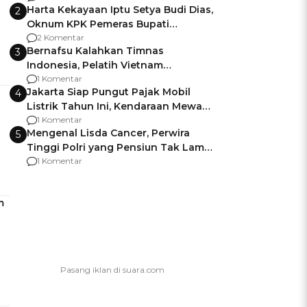
Harta Kekayaan Iptu Setya Budi Dias,
2
Oknum KPK Pemeras Bupati
Pemalang
2 Komentar
Bernafsu Kalahkan Timnas
3
Indonesia, Pelatih Vietnam
Berencana Pakai Jimat di Pakansari
1 Komentar
Jakarta Siap Pungut Pajak Mobil
4
Listrik Tahun Ini, Kendaraan Mewah
Kena hingga 75% PKB
1 Komentar
Mengenal Lisda Cancer, Perwira
5
Tinggi Polri yang Pensiun Tak Lama
Usai Jadi Brigjen
1 Komentar
m