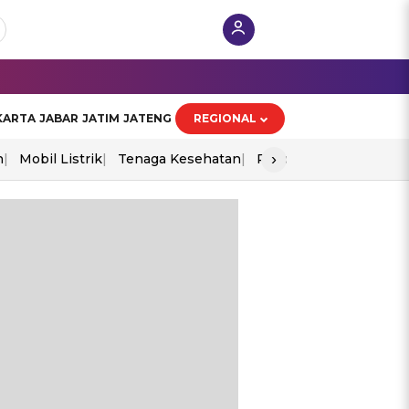
KARTA
JABAR
JATIM
JATENG
REGIONAL
›
n
Mobil Listrik
Tenaga Kesehatan
Piala Aff 2026
Ekono