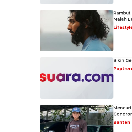
Rambut G
Malah L
Lifestyl
Bikin Ge
Poptre
Mencuri
Gondro
Banten