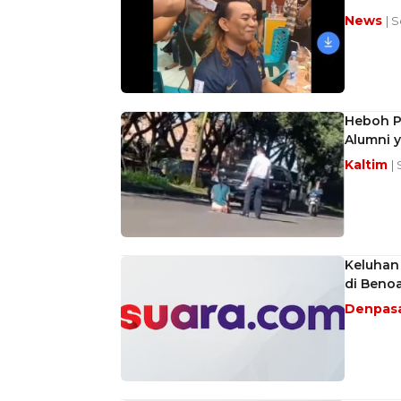
News
| 
Heboh Pr
Alumni y
Kaltim
|
Keluhan 
di Beno
Denpas