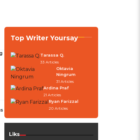
Top Writer Yoursay
g
Tarassa Q.
33 Articles
Oktavia
Ningrum
31 Articles
Ardina Praf
21 Articles
Ryan Farizzal
20 Articles
us
Liks