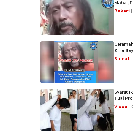
Mahal, P
Bekaci
|
Ceramah
Zina Bay
Sumut
|
Syarat 
Tuai Pro
Video
| 