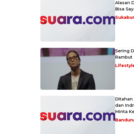
Alasan 
Bisa Sa
Sukabu
Sering D
Rambut 
Lifestyl
Ditahan 
dan Indr
Minta Ke
Bandun