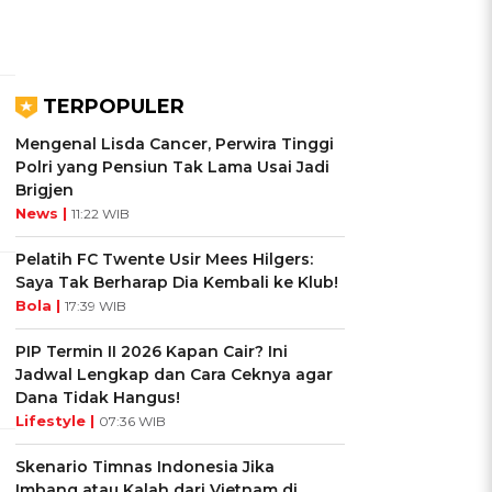
TERPOPULER
Mengenal Lisda Cancer, Perwira Tinggi
Polri yang Pensiun Tak Lama Usai Jadi
Brigjen
News |
11:22 WIB
Pelatih FC Twente Usir Mees Hilgers:
Saya Tak Berharap Dia Kembali ke Klub!
Bola |
17:39 WIB
PIP Termin II 2026 Kapan Cair? Ini
Jadwal Lengkap dan Cara Ceknya agar
Dana Tidak Hangus!
Lifestyle |
07:36 WIB
Skenario Timnas Indonesia Jika
Imbang atau Kalah dari Vietnam di