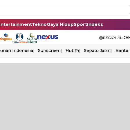
Entertainment
Tekno
Gaya Hidup
Sport
Indeks
REGIONAL:
JA
unan Indonesia
Sunscreen
Hut Ri
Sepatu Jalan
Bante