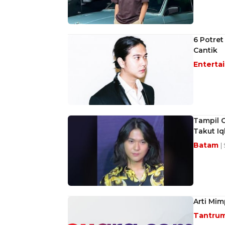
6 Potre
Cantik
Enterta
Tampil 
Takut I
Batam
|
Arti Mi
Tantru