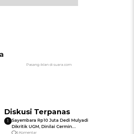
a
Diskusi Terpanas
Sayembara Rp10 Juta Dedi Mulyadi
1
Dikritik UGM, Dinilai Cermin
Gagalnya Negara Jamin Keamanan
6 Komentar