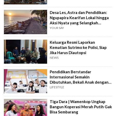
Desa Les, Astra dan Pendidikan:
Ngupapira Kearifan Lokal hingga
Aksi Nyata yang Selangkah
Mendahului
YOUR SAY
Keluarga Resmi Laporkan
Kematian Sutrimo ke Polisi, Siap
Jika Harus Diautopsi
NEWS
Pendidikan Berstandar
Internasional Semakin
Dibutuhkan, Bekali Anak dengan
Keterampilan Masa Depan
LIFESTYLE
Tiga Dara | Wamenkop Ungkap
Bangun Koperasi Merah Putih Gak
Bisa Sembarang