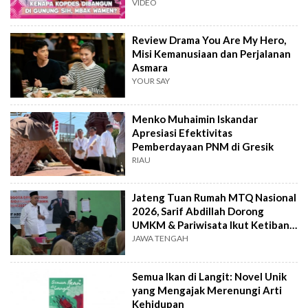
VIDEO
Review Drama You Are My Hero,
Misi Kemanusiaan dan Perjalanan
Asmara
YOUR SAY
Menko Muhaimin Iskandar
Apresiasi Efektivitas
Pemberdayaan PNM di Gresik
RIAU
Jateng Tuan Rumah MTQ Nasional
2026, Sarif Abdillah Dorong
UMKM & Pariwisata Ikut Ketiban
Berkah
JAWA TENGAH
Semua Ikan di Langit: Novel Unik
yang Mengajak Merenungi Arti
Kehidupan