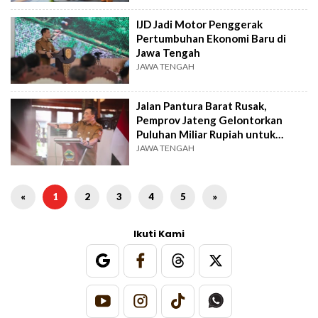
IJD Jadi Motor Penggerak
Pertumbuhan Ekonomi Baru di
Jawa Tengah
JAWA TENGAH
Jalan Pantura Barat Rusak,
Pemprov Jateng Gelontorkan
Puluhan Miliar Rupiah untuk
Perbaikan
JAWA TENGAH
«
1
2
3
4
5
»
Ikuti Kami