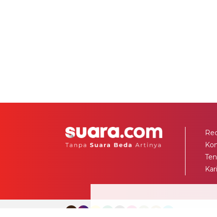
Red
Ko
Ten
Kar