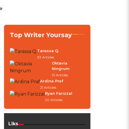
ir
Top Writer Yoursay
Tarassa Q.
33 Articles
Oktavia
Ningrum
31 Articles
Ardina Praf
21 Articles
Ryan Farizzal
20 Articles
Liks