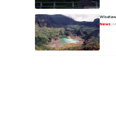
Wisataw
News
| 