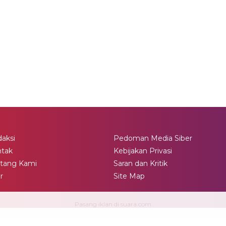
aksi
Pedoman Media Siber
ntak
Kebijakan Privasi
tang Kami
Saran dan Kritik
ir
Site Map