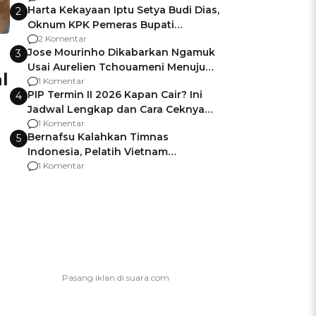
Harta Kekayaan Iptu Setya Budi Dias,
2
Oknum KPK Pemeras Bupati
Pemalang
2 Komentar
Jose Mourinho Dikabarkan Ngamuk
3
Usai Aurelien Tchouameni Menuju
l
Manchester United
1 Komentar
PIP Termin II 2026 Kapan Cair? Ini
4
Jadwal Lengkap dan Cara Ceknya
agar Dana Tidak Hangus!
1 Komentar
Bernafsu Kalahkan Timnas
5
Indonesia, Pelatih Vietnam
Berencana Pakai Jimat di Pakansari
1 Komentar