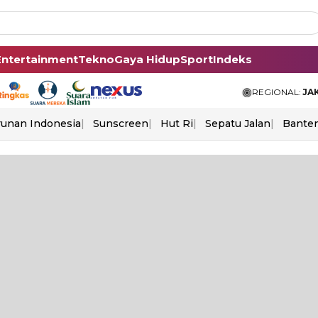
Entertainment
Tekno
Gaya Hidup
Sport
Indeks
REGIONAL:
JA
unan Indonesia
Sunscreen
Hut Ri
Sepatu Jalan
Bante