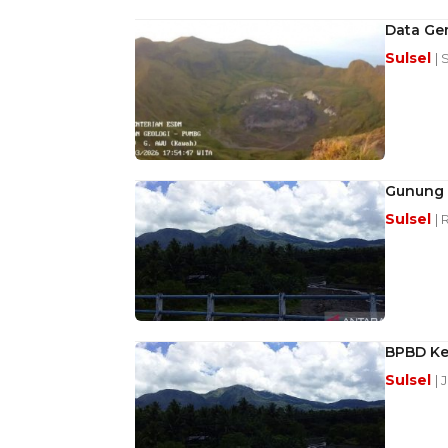
Data Ge
Sulsel
| 
Gunung 
Sulsel
| 
BPBD Ke
Sulsel
| 