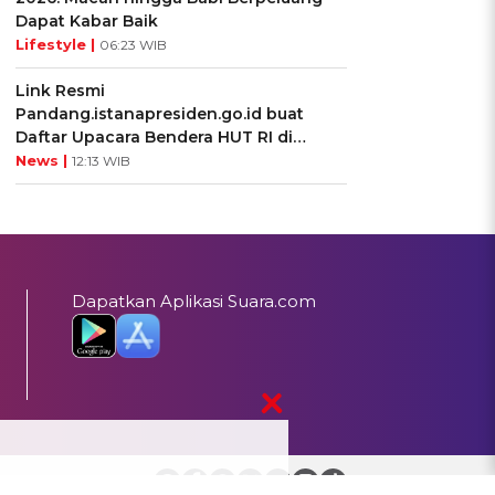
Dapat Kabar Baik
Lifestyle |
06:23 WIB
Link Resmi
Pandang.istanapresiden.go.id buat
Daftar Upacara Bendera HUT RI di
Istana Negara
News |
12:13 WIB
Dapatkan Aplikasi Suara.com