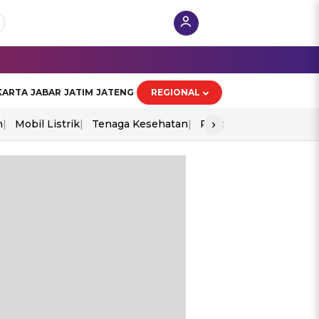
KARTA
JABAR
JATIM
JATENG
REGIONAL
›
n
Mobil Listrik
Tenaga Kesehatan
Piala Aff 2026
Ekono