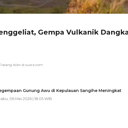
nggeliat, Gempa Vulkanik Dangka
egempaan Gunung Awu di Kepulauan Sangihe Meningkat
Rabu, 06 Mei 2026 | 18:05 WIB