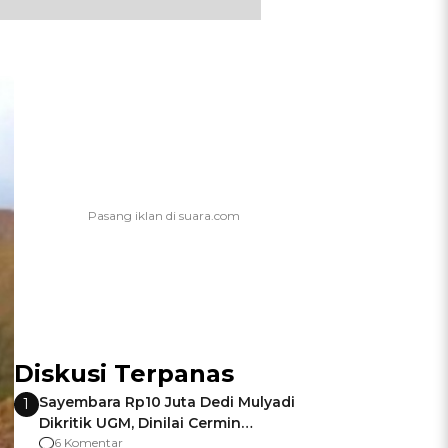
Diskusi Terpanas
Sayembara Rp10 Juta Dedi Mulyadi
1
Dikritik UGM, Dinilai Cermin
Gagalnya Negara Jamin Keamanan
6 Komentar