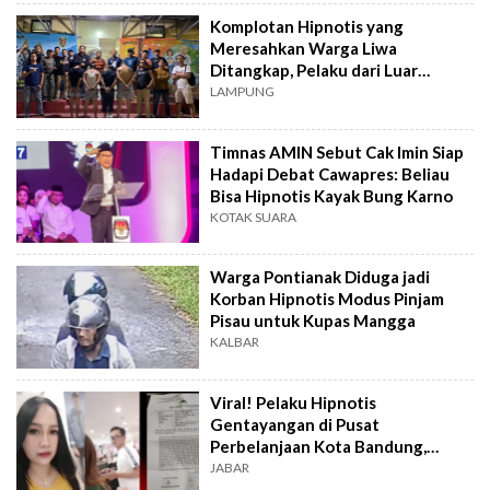
Komplotan Hipnotis yang
Meresahkan Warga Liwa
Ditangkap, Pelaku dari Luar
Lampung
LAMPUNG
Timnas AMIN Sebut Cak Imin Siap
Hadapi Debat Cawapres: Beliau
Bisa Hipnotis Kayak Bung Karno
KOTAK SUARA
Warga Pontianak Diduga jadi
Korban Hipnotis Modus Pinjam
Pisau untuk Kupas Mangga
KALBAR
Viral! Pelaku Hipnotis
Gentayangan di Pusat
Perbelanjaan Kota Bandung,
Wanita Ini Jadi Korban hingga Isi
JABAR
ATM Dikuras