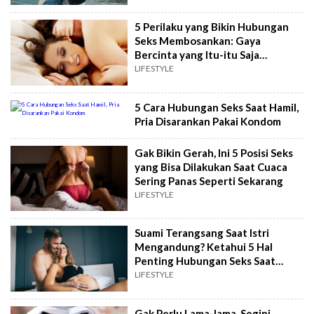
5 Perilaku yang Bikin Hubungan
Seks Membosankan: Gaya
Bercinta yang Itu-itu Saja
Termasuk?
LIFESTYLE
5 Cara Hubungan Seks Saat Hamil,
Pria Disarankan Pakai Kondom
Gak Bikin Gerah, Ini 5 Posisi Seks
yang Bisa Dilakukan Saat Cuaca
Sering Panas Seperti Sekarang
LIFESTYLE
Suami Terangsang Saat Istri
Mengandung? Ketahui 5 Hal
Penting Hubungan Seks Saat
Hamil Agar Tetap Aman
LIFESTYLE
Gak Perlu Lama-lama, Segini