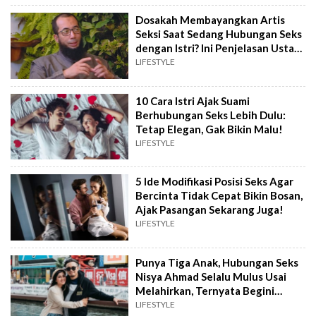
Dosakah Membayangkan Artis
Seksi Saat Sedang Hubungan Seks
dengan Istri? Ini Penjelasan Ustaz
Khalid Basalamah
LIFESTYLE
10 Cara Istri Ajak Suami
Berhubungan Seks Lebih Dulu:
Tetap Elegan, Gak Bikin Malu!
LIFESTYLE
5 Ide Modifikasi Posisi Seks Agar
Bercinta Tidak Cepat Bikin Bosan,
Ajak Pasangan Sekarang Juga!
LIFESTYLE
Punya Tiga Anak, Hubungan Seks
Nisya Ahmad Selalu Mulus Usai
Melahirkan, Ternyata Begini
Tipsnya
LIFESTYLE