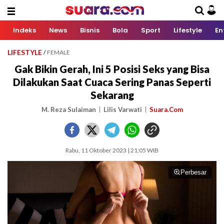
Indeks
News
Bisnis
Bola
Sport
Lifestyle
En
LIFESTYLE
/
FEMALE
Gak Bikin Gerah, Ini 5 Posisi Seks yang Bisa
Dilakukan Saat Cuaca Sering Panas Seperti
Sekarang
M. Reza Sulaiman
Lilis Varwati
Suara.Com
Rabu, 11 Oktober 2023 | 21:05 WIB
Perbesar