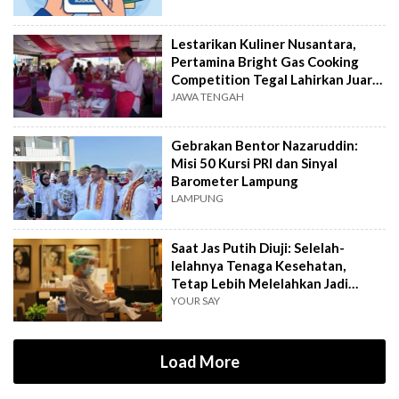
Lestarikan Kuliner Nusantara,
Pertamina Bright Gas Cooking
Competition Tegal Lahirkan Juara
Baru
JAWA TENGAH
Gebrakan Bentor Nazaruddin:
Misi 50 Kursi PRI dan Sinyal
Barometer Lampung
LAMPUNG
Saat Jas Putih Diuji: Selelah-
lelahnya Tenaga Kesehatan,
Tetap Lebih Melelahkan Jadi
Pasien
YOUR SAY
Load More