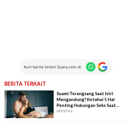
Ikuti berita terkini Suara.com di:
BERITA TERKAIT
Suami Terangsang Saat Istri
Mengandung? Ketahui 5 Hal
Penting Hubungan Seks Saat
Hamil Agar Tetap Aman
LIFESTYLE