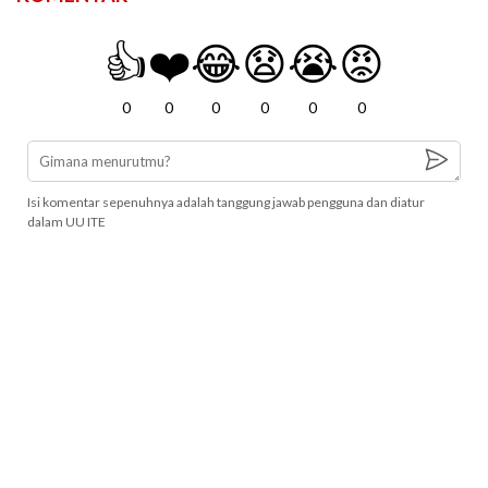
👍
❤️
😂
😧
😭
😡
0
0
0
0
0
0
Isi komentar sepenuhnya adalah tanggung jawab pengguna dan diatur
dalam UU ITE