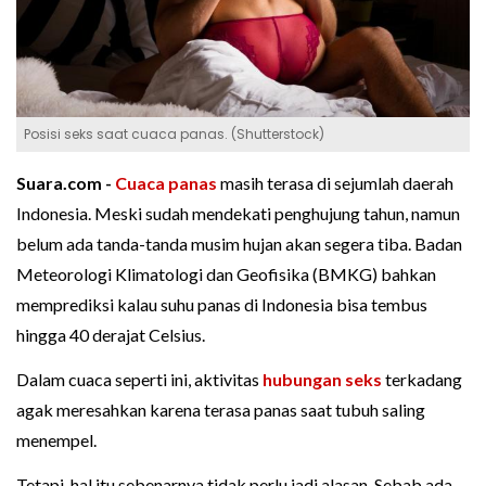
Posisi seks saat cuaca panas. (Shutterstock)
Suara.com -
Cuaca panas
masih terasa di sejumlah daerah
Indonesia. Meski sudah mendekati penghujung tahun, namun
belum ada tanda-tanda musim hujan akan segera tiba. Badan
Meteorologi Klimatologi dan Geofisika (BMKG) bahkan
memprediksi kalau suhu panas di Indonesia bisa tembus
hingga 40 derajat Celsius.
Dalam cuaca seperti ini, aktivitas
hubungan seks
terkadang
agak meresahkan karena terasa panas saat tubuh saling
menempel.
Tetapi, hal itu sebenarnya tidak perlu jadi alasan. Sebab ada