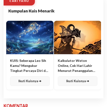
CARI TAHU
Kumpulan Kuis Menarik
KUIS: Seberapa Leo Sih
Kalkulator Weton
Kamu? Mengukur
Online, Cek Hari Lahir
Tingkat Percaya Diri dan
Menurut Penanggalan
Karisma
Jawa
Ikuti Kuisnya ➔
Ikuti Kuisnya ➔
KOMENTAR