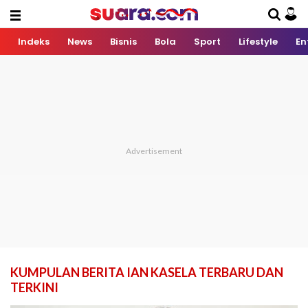
Indeks
News
Bisnis
Bola
Sport
Lifestyle
En
KUMPULAN BERITA IAN KASELA TERBARU DAN
TERKINI