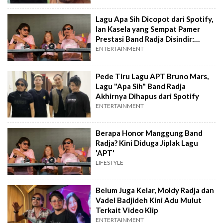
Lagu Apa Sih Dicopot dari Spotify,
Ian Kasela yang Sempat Pamer
Prestasi Band Radja Disindir:
Sudah Malu Belum?
ENTERTAINMENT
Pede Tiru Lagu APT Bruno Mars,
Lagu "Apa Sih" Band Radja
Akhirnya Dihapus dari Spotify
ENTERTAINMENT
Berapa Honor Manggung Band
Radja? Kini Diduga Jiplak Lagu
'APT'
LIFESTYLE
Belum Juga Kelar, Moldy Radja dan
Vadel Badjideh Kini Adu Mulut
Terkait Video Klip
ENTERTAINMENT