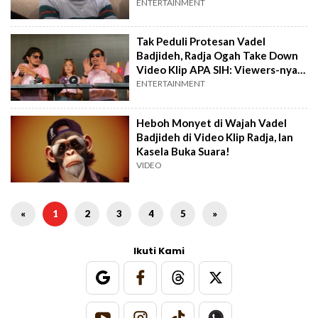
Klip?
ENTERTAINMENT
Tak Peduli Protesan Vadel
Badjideh, Radja Ogah Take Down
Video Klip APA SIH: Viewers-nya
Sudah Lumayan!
ENTERTAINMENT
Heboh Monyet di Wajah Vadel
Badjideh di Video Klip Radja, Ian
Kasela Buka Suara!
VIDEO
«
1
2
3
4
5
»
Ikuti Kami