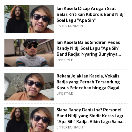
Ian Kasela Dicap Arogan Saat
Balas Kritikan Kibordis Band Nidji
Soal Lagu "Apa Sih"
ENTERTAINMENT
Ian Kasela Balas Sindiran Pedas
Randy Nidji Soal Lagu "Apa Sih"
Band Radja: Nyaring Bunyinya
Tong, Jangan Sombong!
LIFESTYLE
Rekam Jejak Ian Kasela, Vokalis
Radja yang Pernah Tersandung
Kasus Pelecehan hingga Gagal
Jadi Anggota DPR!
LIFESTYLE
Siapa Randy Danistha? Personel
Band Nidji yang Sindir Keras Lagu
"Apa Sih" Radja: Bikin Lagu Sama
Aku Yuk, Gratis!
ENTERTAINMENT