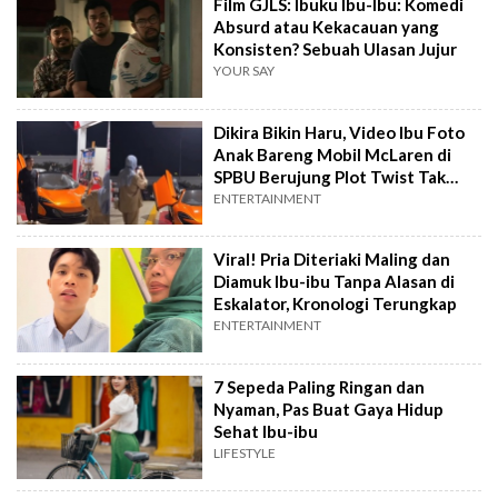
Film GJLS: Ibuku Ibu-Ibu: Komedi
Absurd atau Kekacauan yang
Konsisten? Sebuah Ulasan Jujur
YOUR SAY
Dikira Bikin Haru, Video Ibu Foto
Anak Bareng Mobil McLaren di
SPBU Berujung Plot Twist Tak
Terduga
ENTERTAINMENT
Viral! Pria Diteriaki Maling dan
Diamuk Ibu-ibu Tanpa Alasan di
Eskalator, Kronologi Terungkap
ENTERTAINMENT
7 Sepeda Paling Ringan dan
Nyaman, Pas Buat Gaya Hidup
Sehat Ibu-ibu
LIFESTYLE