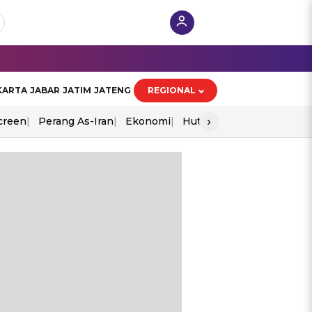
KARTA
JABAR
JATIM
JATENG
REGIONAL
›
creen
Perang As-Iran
Ekonomi
Hut Ri