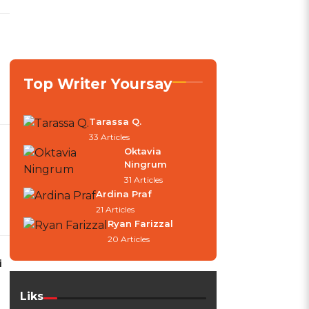
Top Writer Yoursay
Tarassa Q.
33 Articles
Oktavia
Ningrum
31 Articles
Ardina Praf
21 Articles
Ryan Farizzal
20 Articles
i
Liks