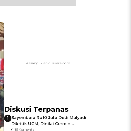
Diskusi Terpanas
Sayembara Rp10 Juta Dedi Mulyadi
1
Dikritik UGM, Dinilai Cermin
Gagalnya Negara Jamin Keamanan
6 Komentar