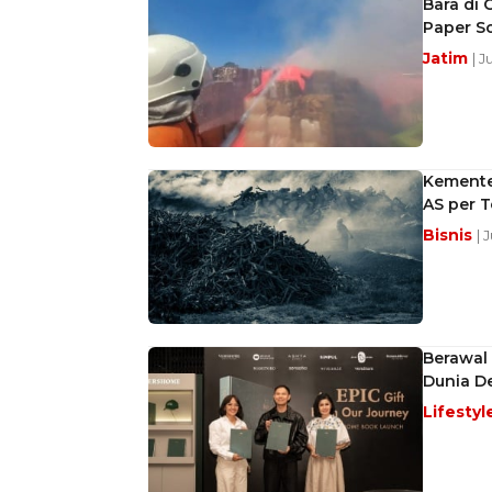
Bara di 
Paper S
Jatim
| 
Kemente
AS per 
Bisnis
| 
Berawal
Dunia D
Lifestyl