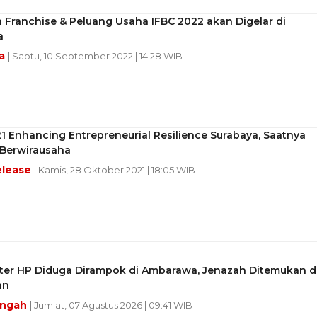
Franchise & Peluang Usaha IFBC 2022 akan Digelar di
a
ya
| Sabtu, 10 September 2022 | 14:28 WIB
1 Enhancing Entrepreneurial Resilience Surabaya, Saatnya
 Berwirausaha
elease
| Kamis, 28 Oktober 2021 | 18:05 WIB
ter HP Diduga Dirampok di Ambarawa, Jenazah Ditemukan d
an
engah
| Jum'at, 07 Agustus 2026 | 09:41 WIB