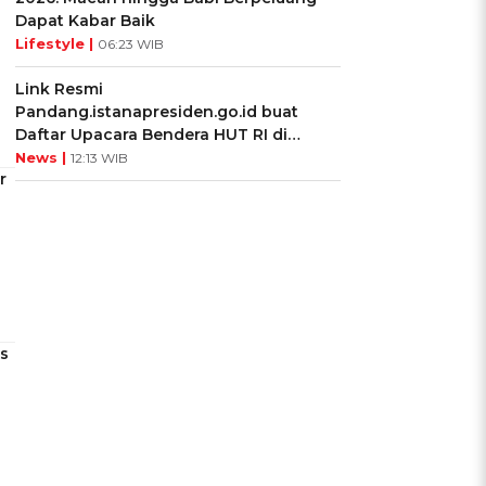
Dapat Kabar Baik
Lifestyle |
06:23 WIB
Link Resmi
Pandang.istanapresiden.go.id buat
Daftar Upacara Bendera HUT RI di
Istana Negara
News |
12:13 WIB
r
s