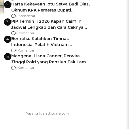
Harta Kekayaan Iptu Setya Budi Dias,
2
Oknum KPK Pemeras Bupati
Pemalang
2 Komentar
PIP Termin II 2026 Kapan Cair? Ini
3
Jadwal Lengkap dan Cara Ceknya
agar Dana Tidak Hangus!
1 Komentar
Bernafsu Kalahkan Timnas
4
Indonesia, Pelatih Vietnam
Berencana Pakai Jimat di Pakansari
1 Komentar
Mengenal Lisda Cancer, Perwira
5
Tinggi Polri yang Pensiun Tak Lama
Usai Jadi Brigjen
1 Komentar