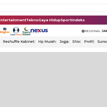
Entertainment
Tekno
Gaya Hidup
Sport
Indeks
REGIONAL:
JA
Reshuffle Kabinet
Hp Murah
Jogja
Shio
Profil
Suns