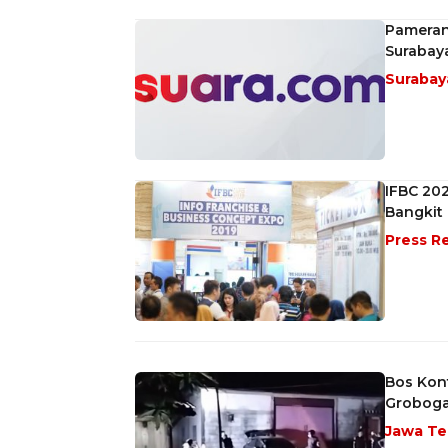
Pameran 
Surabay
Suraba
IFBC 202
Bangkit
Press R
Bos Kon
Grobog
Jawa T