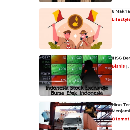
6 Makna
Lifestyl
IHSG Ber
Bisnis
| 
Hino Ter
Menjami
Otomot