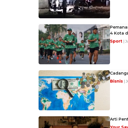
Pemanasa
4 Kota d
Sport
| 
Cadangan
Bisnis
| 
Arti Pe
Your Sa