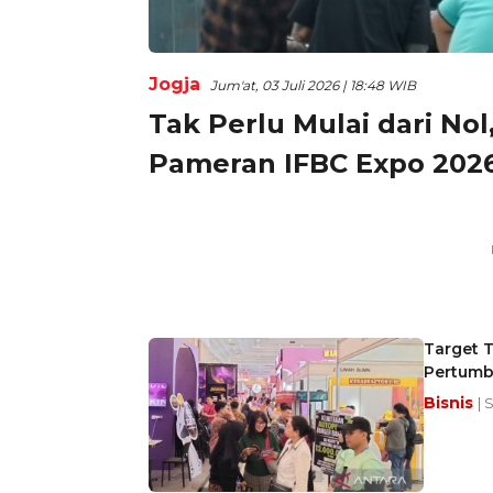
Jogja
Jum'at, 03 Juli 2026 | 18:48 WIB
Tak Perlu Mulai dari Nol
Pameran IFBC Expo 2026
Target T
Pertumb
Bisnis
| 