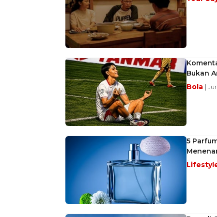
Komentar
Bukan 
Bola
| Ju
5 Parfum
Menenan
Lifestyl