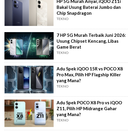
HP 5G Murah Anyar, iQOO Z11i
Bakal Usung Baterai Jumbo dan
Chip Snapdragon
TEKNO
7 HP 5G Murah Terbaik Juni 2026:
Usung Chipset Kencang, Libas
Game Berat
TEKNO
Adu Spek iQOO 15R vs POCO X8
Pro Max, Pilih HP Flagship Killer
yang Mana?
TEKNO
Adu Spek POCO X8 Pro vs iQOO
Z11, Pilih HP Midrange Gahar
yang Mana?
TEKNO