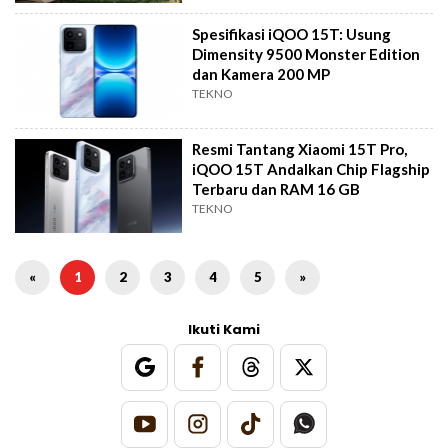
Spesifikasi iQOO 15T: Usung
Dimensity 9500 Monster Edition
dan Kamera 200 MP
TEKNO
Resmi Tantang Xiaomi 15T Pro,
iQOO 15T Andalkan Chip Flagship
Terbaru dan RAM 16 GB
TEKNO
«
1
2
3
4
5
»
Ikuti Kami