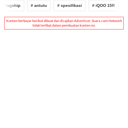
lagship
# antutu
# spesifikasi
# iQOO 15R
# po