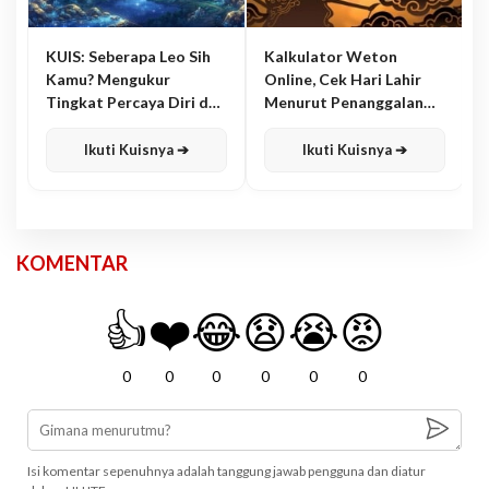
KUIS: Seberapa Leo Sih
Kalkulator Weton
Kamu? Mengukur
Online, Cek Hari Lahir
Tingkat Percaya Diri dan
Menurut Penanggalan
Karisma
Jawa
Ikuti Kuisnya ➔
Ikuti Kuisnya ➔
KOMENTAR
👍
❤️
😂
😧
😭
😡
0
0
0
0
0
0
Isi komentar sepenuhnya adalah tanggung jawab pengguna dan diatur