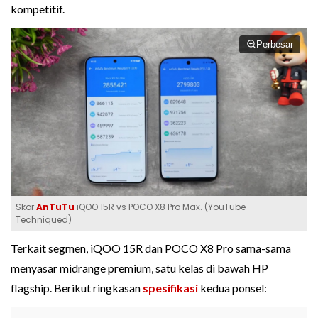
kompetitif.
Perbesar
Skor
AnTuTu
iQOO 15R vs POCO X8 Pro Max. (YouTube
Techniqued)
Terkait segmen, iQOO 15R dan POCO X8 Pro sama-sama
menyasar midrange premium, satu kelas di bawah HP
flagship. Berikut ringkasan
spesifikasi
kedua ponsel: