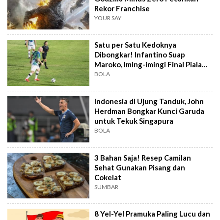
Rekor Franchise
YOUR SAY
Satu per Satu Kedoknya
Dibongkar! Infantino Suap
Maroko, Iming-imingi Final Piala
Dunia
BOLA
Indonesia di Ujung Tanduk, John
Herdman Bongkar Kunci Garuda
untuk Tekuk Singapura
BOLA
3 Bahan Saja! Resep Camilan
Sehat Gunakan Pisang dan
Cokelat
SUMBAR
8 Yel-Yel Pramuka Paling Lucu dan