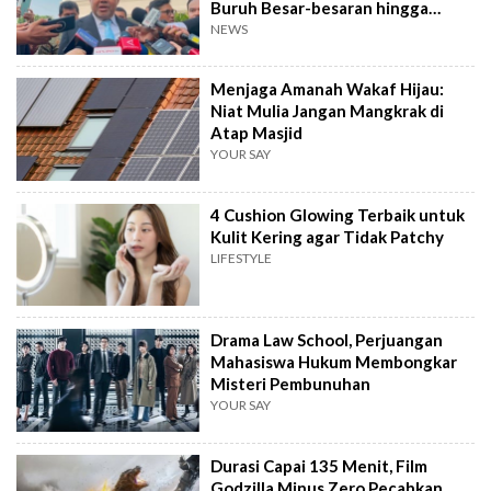
Buruh Besar-besaran hingga
September
NEWS
Menjaga Amanah Wakaf Hijau:
Niat Mulia Jangan Mangkrak di
Atap Masjid
YOUR SAY
4 Cushion Glowing Terbaik untuk
Kulit Kering agar Tidak Patchy
LIFESTYLE
Drama Law School, Perjuangan
Mahasiswa Hukum Membongkar
Misteri Pembunuhan
YOUR SAY
Durasi Capai 135 Menit, Film
Godzilla Minus Zero Pecahkan