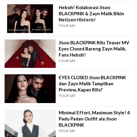
Heboh! Kolaborasi Jisoo
BLACKPINK & Zayn Malik Bikin
Netizen Histeris!
YOUR SAY
Jisoo BLACKPINK Rilis Teaser MV
Eyes Closed Bareng Zayn Malik,
Fans Heboh!
YOUR SAY
EYES CLOSED Jisoo BLACKPINK
dan Zayn Malik Tampilkan
Preview, Kapan Rilis?
YOUR SAY
Minimal Effort, Maximum Style! 4
Padu Padan Outfit ala Jisoo
BLACKPINK
YOUR SAY