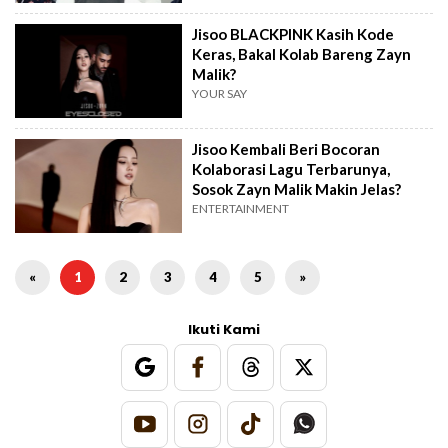
Jisoo BLACKPINK Kasih Kode
Keras, Bakal Kolab Bareng Zayn
Malik?
YOUR SAY
Jisoo Kembali Beri Bocoran
Kolaborasi Lagu Terbarunya,
Sosok Zayn Malik Makin Jelas?
ENTERTAINMENT
«
1
2
3
4
5
»
Ikuti Kami