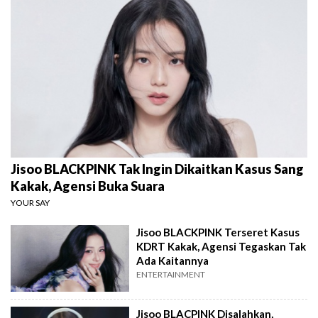
Jisoo BLACKPINK Tak Ingin Dikaitkan Kasus Sang
Kakak, Agensi Buka Suara
YOUR SAY
Jisoo BLACKPINK Terseret Kasus
KDRT Kakak, Agensi Tegaskan Tak
Ada Kaitannya
ENTERTAINMENT
Jisoo BLACPINK Disalahkan,