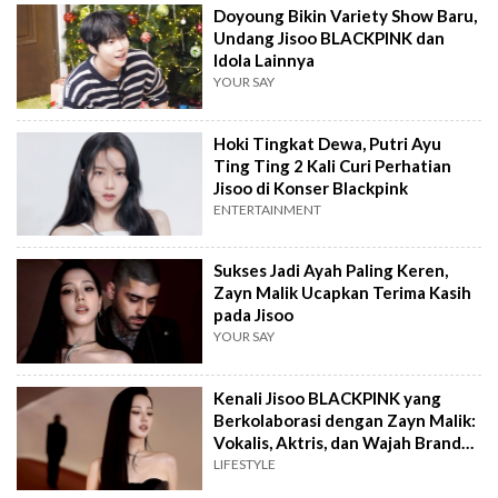
Doyoung Bikin Variety Show Baru,
Undang Jisoo BLACKPINK dan
Idola Lainnya
YOUR SAY
Hoki Tingkat Dewa, Putri Ayu
Ting Ting 2 Kali Curi Perhatian
Jisoo di Konser Blackpink
ENTERTAINMENT
Sukses Jadi Ayah Paling Keren,
Zayn Malik Ucapkan Terima Kasih
pada Jisoo
YOUR SAY
Kenali Jisoo BLACKPINK yang
Berkolaborasi dengan Zayn Malik:
Vokalis, Aktris, dan Wajah Brand
Dunia
LIFESTYLE