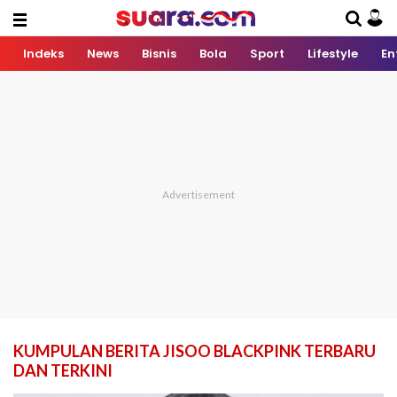
Indeks
News
Bisnis
Bola
Sport
Lifestyle
En
KUMPULAN BERITA JISOO BLACKPINK TERBARU
DAN TERKINI