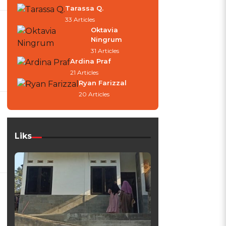
Tarassa Q.
33 Articles
Oktavia
Ningrum
31 Articles
Ardina Praf
21 Articles
Ryan Farizzal
20 Articles
Liks