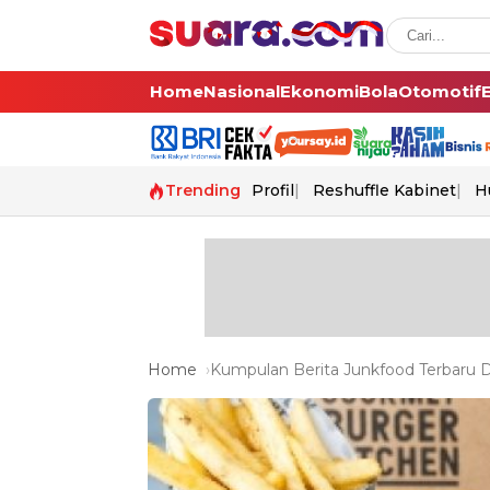
Home
Nasional
Ekonomi
Bola
Otomotif
Trending
Profil
Reshuffle Kabinet
H
Home
Kumpulan Berita Junkfood Terbaru D