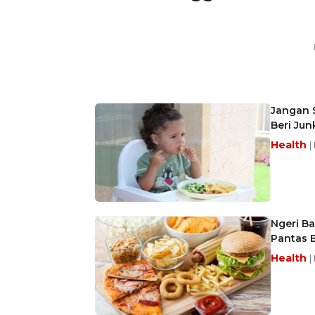
Jangan 
Beri Jun
Health
|
Ngeri B
Pantas 
Health
|