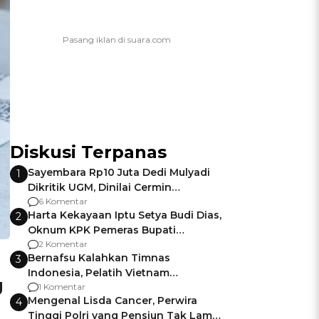
Diskusi Terpanas
Sayembara Rp10 Juta Dedi Mulyadi
1
Dikritik UGM, Dinilai Cermin
Gagalnya Negara Jamin Keamanan
6 Komentar
Harta Kekayaan Iptu Setya Budi Dias,
2
Oknum KPK Pemeras Bupati
Pemalang
2 Komentar
Bernafsu Kalahkan Timnas
3
Indonesia, Pelatih Vietnam
g
Berencana Pakai Jimat di Pakansari
1 Komentar
Mengenal Lisda Cancer, Perwira
4
Tinggi Polri yang Pensiun Tak Lama