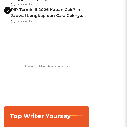
Usai Jadi Brigjen
1 Komentar
PIP Termin II 2026 Kapan Cair? Ini
5
Jadwal Lengkap dan Cara Ceknya
agar Dana Tidak Hangus!
1 Komentar
i
Top Writer Yoursay