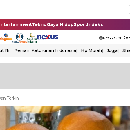
Entertainment
Tekno
Gaya Hidup
Sport
Indeks
REGIONAL:
JA
ut Ri
Pemain Keturunan Indonesia
Hp Murah
Jogja
Shi
an Terkini