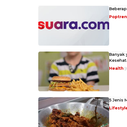
Beberap
Poptre
Banyak y
Kesehat
Health
|
5 Jenis 
Lifestyl