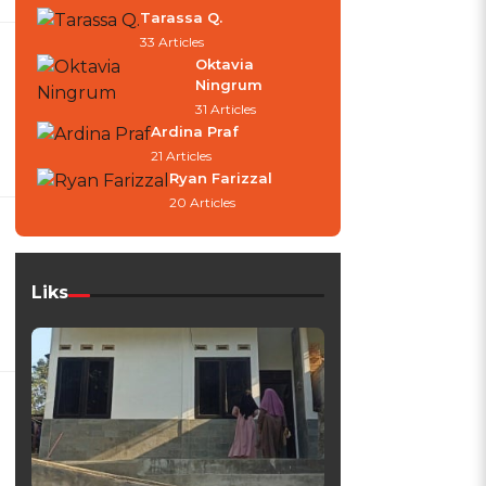
Tarassa Q.
33 Articles
Oktavia
Ningrum
31 Articles
Ardina Praf
21 Articles
Ryan Farizzal
20 Articles
Liks