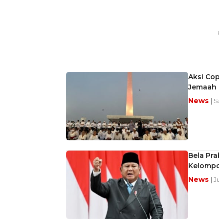
Aksi Co
Jemaah 
News
| 
Bela Pra
Kelomp
News
| J