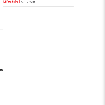
Lifestyle |
07:10 WIB
me