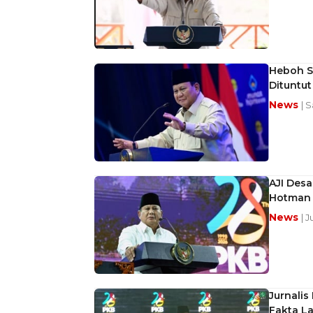
Heboh Se
Dituntut
News
| S
AJI Des
Hotman 
News
| J
Jurnalis
Fakta L