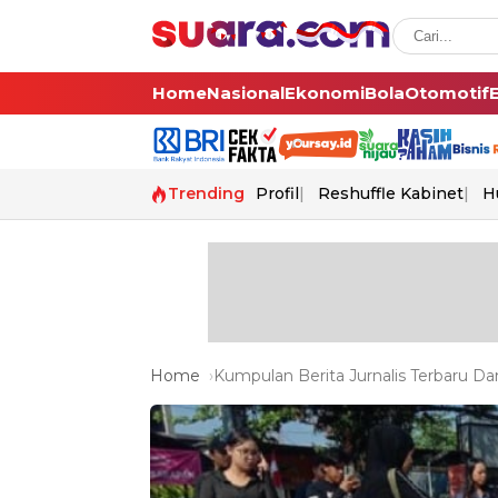
Home
Nasional
Ekonomi
Bola
Otomotif
Trending
Profil
Reshuffle Kabinet
H
Home
Kumpulan Berita Jurnalis Terbaru Dan