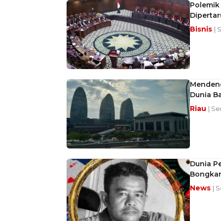
Polemik 
Diperta
Bisnis
| 
Mendeng
Dunia Ba
Riau
| Se
Dunia Pe
Bongkar
News
| 