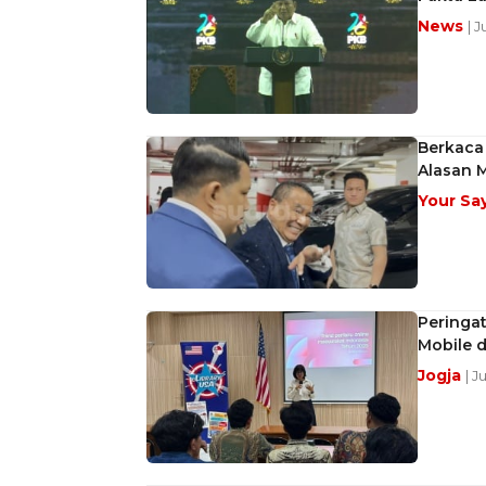
News
| 
Berkaca 
Alasan 
Your Sa
Peringat
Mobile d
Jogja
| J