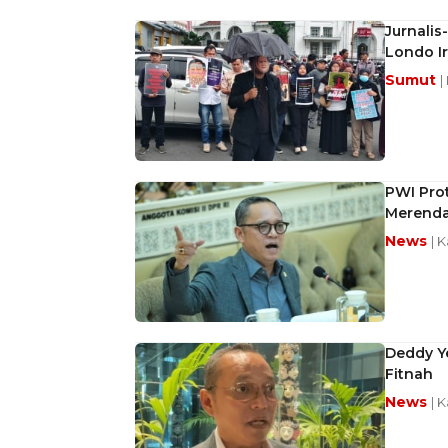
Jurnalis
Londo I
Sumut
|
PWI Prot
Merend
News
| 
Deddy Ye
Fitnah
News
| K