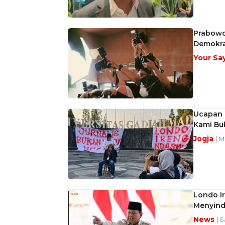
Prabowo 
Demokra
Your Sa
Ucapan '
Kami Bu
Jogja
| M
Londo Ir
Menyindi
News
| S