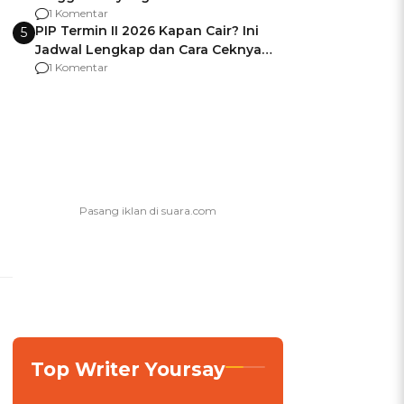
Usai Jadi Brigjen
1 Komentar
PIP Termin II 2026 Kapan Cair? Ini
5
Jadwal Lengkap dan Cara Ceknya
agar Dana Tidak Hangus!
1 Komentar
Top Writer Yoursay