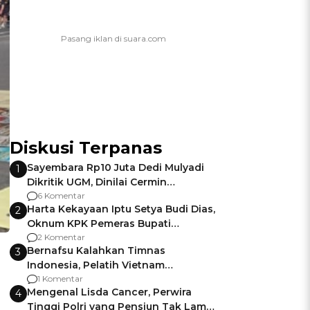
Diskusi Terpanas
Sayembara Rp10 Juta Dedi Mulyadi
1
Dikritik UGM, Dinilai Cermin
Gagalnya Negara Jamin Keamanan
6 Komentar
Harta Kekayaan Iptu Setya Budi Dias,
2
Oknum KPK Pemeras Bupati
Pemalang
2 Komentar
Bernafsu Kalahkan Timnas
3
Indonesia, Pelatih Vietnam
Berencana Pakai Jimat di Pakansari
1 Komentar
Mengenal Lisda Cancer, Perwira
4
Tinggi Polri yang Pensiun Tak Lama