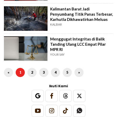
Kalimantan Barat Jadi
Penyumbang Titik Panas Terbesar,
Karhutla Dikhawatirkan Meluas
KALBAR
Menggugat Integritas di Balik
Tanding Ulang LCC Empat Pilar
MPR RI
YOUR SAY
«
1
2
3
4
5
»
Ikuti Kami