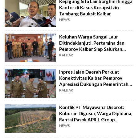
Kejagung Sita Lamborghini hingga
Kantor di Kasus Korupsi Izin
Tambang Bauksit Kalbar
NEWS
Keluhan Warga Sungai Laur
Ditindaklanjuti, Pertamina dan
Pemprov Kalbar Siap Salurkan
BBM Bersubsidi
KALBAR
Inpres Jalan Daerah Perkuat
Konektivitas Kalbar, Pemprov
Apresiasi Dukungan Pemerintah
Pusat
KALBAR
Konflik PT Mayawana Disorot:
Kuburan Digusur, Warga Dipidana,
Rantai Pasok APRIL Group
Dipertanyakan
NEWS