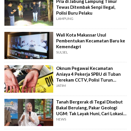
Pria di Jabung Lampung Timur
Tewas Ditembak Senpi Ilegal,
Polisi Buru Pelaku
LAMPUNG
Wali Kota Makassar Usul
Pembentukan Kecamatan Baru ke
Kemendagri
SULSEL
Oknum Pegawai Kecamatan
Aniaya 4 Pekerja SPBU di Tuban
Terekam CCTV, Polisi Turun
Tangan
JATIM
Tanah Bergerak di Tegal Disebut
Bakal Berulang, Pakar Geologi
UGM: Tak Layak Huni, Cari Lokasi
Baru!
NEWS