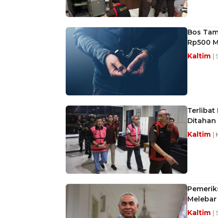
Bos Tamb
Rp500 Mi
Kaltim
|
Terlibat
Ditahan
Kaltim
|
Pemeriks
Melebar
Kaltim
|