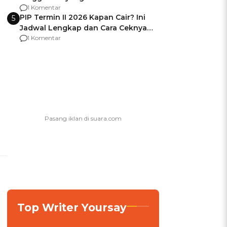
Usai Jadi Brigjen
1 Komentar
PIP Termin II 2026 Kapan Cair? Ini
5
Jadwal Lengkap dan Cara Ceknya
agar Dana Tidak Hangus!
1 Komentar
Top Writer Yoursay