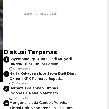
Diskusi Terpanas
Sayembara Rp10 Juta Dedi Mulyadi
1
Dikritik UGM, Dinilai Cermin
Gagalnya Negara Jamin Keamanan
6 Komentar
Harta Kekayaan Iptu Setya Budi Dias,
2
Oknum KPK Pemeras Bupati
Pemalang
2 Komentar
Bernafsu Kalahkan Timnas
3
Indonesia, Pelatih Vietnam
Berencana Pakai Jimat di Pakansari
1 Komentar
Mengenal Lisda Cancer, Perwira
4
Tinggi Polri yang Pensiun Tak Lama