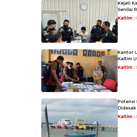
Kejati 
Senilai R
Kaltim
|
Kantor U
Kaltim U
Kaltim
|
Potensi 
Didesak 
Kaltim
|