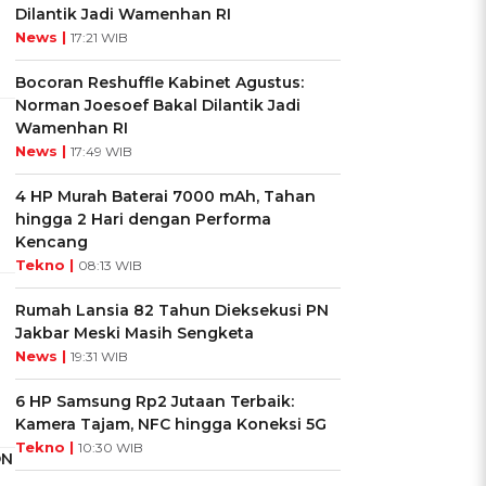
Dilantik Jadi Wamenhan RI
News |
17:21 WIB
Bocoran Reshuffle Kabinet Agustus:
Norman Joesoef Bakal Dilantik Jadi
Wamenhan RI
News |
17:49 WIB
4 HP Murah Baterai 7000 mAh, Tahan
hingga 2 Hari dengan Performa
Kencang
Tekno |
08:13 WIB
Rumah Lansia 82 Tahun Dieksekusi PN
Jakbar Meski Masih Sengketa
News |
19:31 WIB
6 HP Samsung Rp2 Jutaan Terbaik:
Kamera Tajam, NFC hingga Koneksi 5G
Tekno |
10:30 WIB
ON