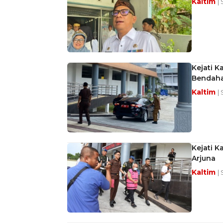
Kaltim
|
Kejati K
Bendaha
Kaltim
|
Kejati 
Arjuna
Kaltim
|