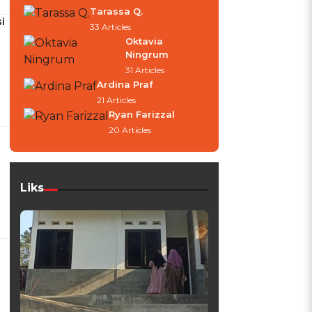
Tarassa Q.
i
33 Articles
Oktavia
Ningrum
31 Articles
Ardina Praf
21 Articles
Ryan Farizzal
20 Articles
Liks