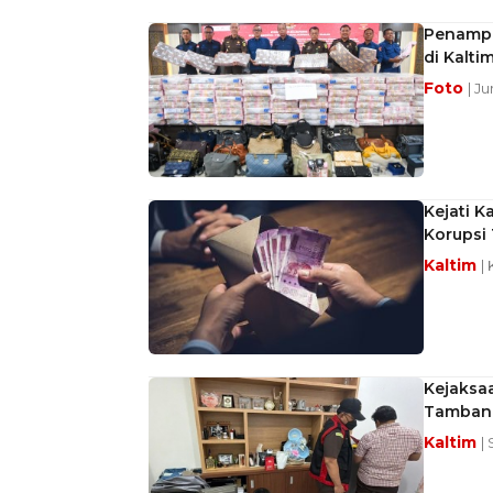
Penampa
di Kalti
Foto
| J
Kejati K
Korupsi 
Kaltim
|
Kejaksaa
Tamban
Kaltim
|