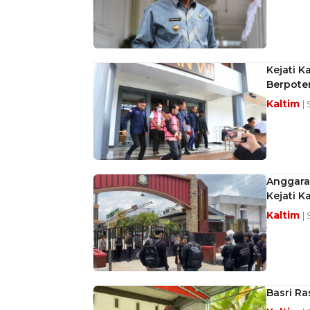
Kejati K
Berpote
Kaltim
|
Anggaran
Kejati K
Kaltim
|
Basri Ra