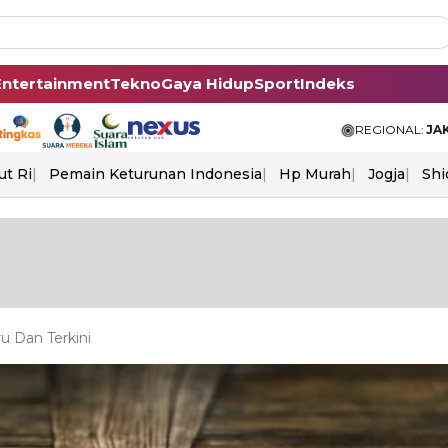
Entertainment
Tekno
Gaya Hidup
Sport
Indeks
REGIONAL:
JA
ut Ri
Pemain Keturunan Indonesia
Hp Murah
Jogja
Shi
u Dan Terkini