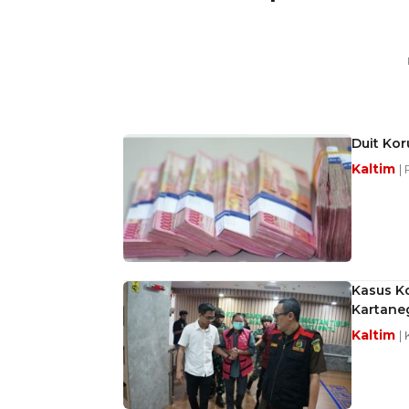
Duit Kor
Kaltim
|
Kasus K
Kartane
Kaltim
|