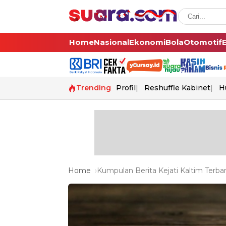
Home
Nasional
Ekonomi
Bola
Otomotif
Trending
Profil
Reshuffle Kabinet
H
Home
Kumpulan Berita Kejati Kaltim Terbar